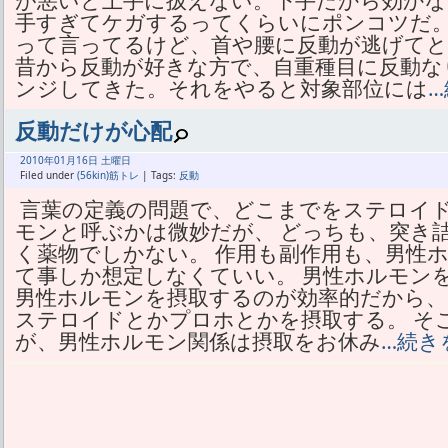
が悪いと上手に扱えない。下手だから効か
手すぎてケガするってくらいにポンコツだ
って言ってるけど、首や腰に反動が逃げて
昔から反動が好きな方で、自重種目に反動な
ンジしてきた。それをやると対象部位には
反動だけが心配
2010年
01月
16日 土曜日
Filed under
(56kin)筋トレ
| Tags:
反動
言葉の定義の問題で、どこまでをステロイ
モンと呼ぶかは微妙だが、 どっちも、突き
く薬物でしかない。 作用も副作用も、男性
て事しか想定しなくていい。 男性ホルモン
男性ホルモンを摂取するのが効率的だから、
ステロイドとかプロホとかを摂取する。 そ
が、男性ホルモン関係は摂取をお休み
…続き