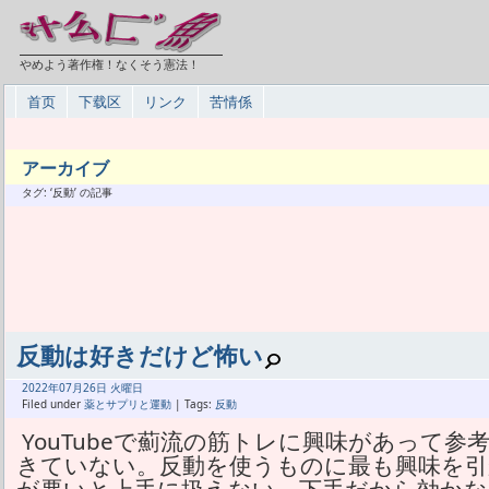
やめよう著作権！なくそう憲法！
首页
下载区
リンク
苦情係
アーカイブ
タグ: ‘反動’ の記事
反動は好きだけど怖い
2022年
07月
26日 火曜日
Filed under
薬とサプリと運動
| Tags:
反動
YouTubeで薊流の筋トレに興味があって
きていない。反動を使うものに最も興味を引