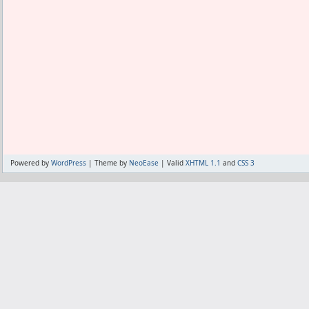
Powered by
WordPress
| Theme by
NeoEase
| Valid
XHTML 1.1
and
CSS 3