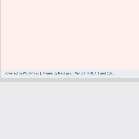
Powered by
WordPress
| Theme by
NeoEase
| Valid
XHTML 1.1
and
CSS 3