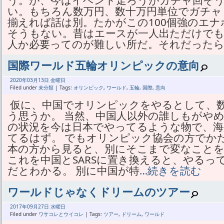
う。が、今はイベント走ろうがガチャ回そ
い。もちろん数万円、数十万円単位でガチャ
揃えれば話は別。たかがこの100個強のエ
そうもない。昔はエースが一人出ただけで
人か必要ってのが難しい所だ。それだった
国際ワールド五輪オリンピックの意向
2020年
03月
13日 金曜日
Filed under
未分類
| Tags:
オリンピック
,
ワールド
,
五輪
,
国際
,
意向
仮に、中国でオリンピックをやるとして、数
う思うか。 当然、中国人以外の誰しもがや
の状況を今は日本でやってるような物で、
てるはず。 でもオリンピック協会の方でか
本の方から見ると、別にそこまで変なことを
これを中国とSARSに置き換えると、やるっ
だとわかる。 別に中国が特
…続きを読む
ワールドじゃなくドリームのツアー
2017年
09月
27日 水曜日
Filed under
ワサコレとウイコレ
| Tags:
ツアー
,
ドリーム
,
ワールド