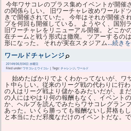
今年ワサコレのプラス集めイベントが開催
の関係らしい。 旧ワーチャレ改めワールド
きで開催されていた。 今年はそれが開催さ
プを何回も開催している。 ようやく、国別
旧ワーチャレをリニューアル開催。 どこか
在チームと戦う形式は撤廃。 ツアーするの
形になった。 それが実在スタジアム
…続き
ワールドチャレンジ
2014年
06月
04日 水曜日
Filed under
ワサコレとウイコレ
| Tags:
チャレンジ
,
ワールド
始めたばかりでよくわかってないが、ワ
ト中らしい。従来のリーグ戦の代わりに行わ
の人はリーグ戦より儲かるみたいだが、ま
の人にはやはり何の報酬もなく、イベント
か、ヘルプを読んでみたらワサコレグラン
あった。いくら勝っても報酬ないし昇格も
と本当にただ邪魔なだけのイベントだな。