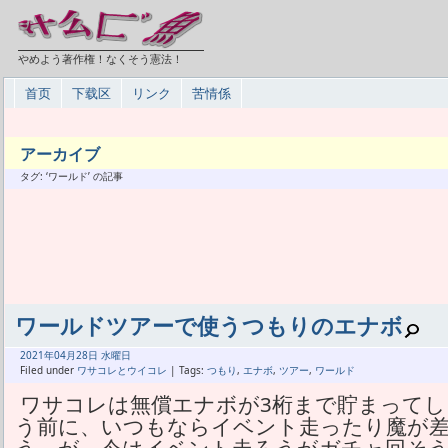
やめよう著作権！なくそう憲法！
首页
下载区
リンク
苦情係
アーカイブ
タグ: ‘ワールド’ の記事
ワールドツアーで使うつもりのエナボ
2021年
04月
28日 水曜日
Filed under
ワサコレとウイコレ
| Tags:
つもり
,
エナボ
,
ツアー
,
ワールド
ワサコレは無償エナボが3桁まで貯まって
う前に、いつもならイベント走ったり魔が