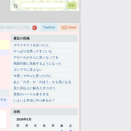
005-2026 汁ムゴ魚
Twitter
RSS
feed
最近の投稿
ガラスヤスリを比べたら
やっぱり次男ってすごいな
デカールがさらに良くなってる
両面印刷に失敗するようになった
ガンプラに見えない
今度こそHi-νと思ったのに
あと「の方」か「のほう」かも気になる
見た目以上に触るとボコボコ
塗装のハードル多すぎる
トする
いよいよ本当にHi-ν来るか？
存档
2026年5月
日
月
火
水
木
金
土