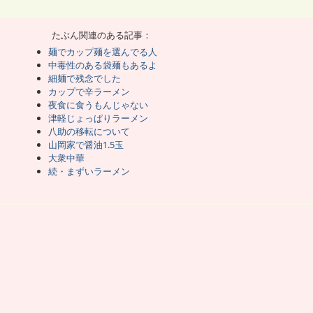
差なくどっちでもいい。
れでも美味しくアタリもハズレもない世界。
こつ味って少ないと思ってた。
棒ラーメンの方にあるのかもな。
くらいで買えるやつでとんこつ味があった。
たぶん関連のある記事：
ズいだろうと棚に戻した。
こつだし、気になって買ってしまった。
麺でカップ麺を選んでる人
中毒性のある袋麺もあるよ
ないと思って安心してた。
細麺で残念でした
いので、あと4袋が憂鬱になる。
カップで辛ラーメン
法を示し、その一つにウェイパーがあった。
がまたウェイパーに戻ってた。
夜食に食うもんじゃない
麺も美味しくなった。
津軽じょっぱりラーメン
八助の移転について
塩分は減らすどころか意図して増やしている。
山岡家で醤油1.5玉
つもう古い課題だと認識している。
大衆中華
ット層でないと分かるので棚に戻す。
も通常商品のような味として整えてると思った。
続・まずいラーメン
いてるのかと思い込んでた。
り方だとは思わなかった。
劣るくらいだと予想してた。
ことによる味の変化に慣れている。
じない。
ど、ウェイパーならもっと美味しくなるようだ。
っと美味しくなるかもね。
味しくなるだろ。
ってからの実験となる。
さを軽減してるって事だろうな。
スープが絡み、うどんの方が食べ応えがある。
なんだけど、麺以外があまり好きじゃない。