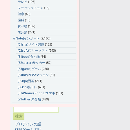
テレビ
(196)
フラッシュアニメ
(15)
健康
(48)
歯科
(15)
食べ物
(102)
未分類
(271)
(rNote)インポート
(2,103)
(01site)サイト関連
(135)
(02soft)フリーソフト
(243)
(51food)食べ物
(64)
(52soccer)サッカー
(52)
(53game)ゲーム
(256)
(54nds)NDS/マジコン
(61)
(55igo)囲碁
(211)
(56kin)筋トレ
(491)
(57iPhone)iPhone/スマホ
(101)
(99other)未分類
(489)
プロテインの話
格闘ゲームの話