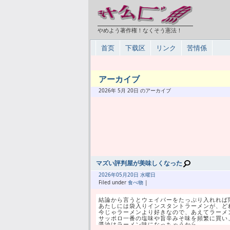
やめよう著作権！なくそう憲法！
首页
下载区
リンク
苦情係
アーカイブ
2026年 5月 20日 のアーカイブ
マズい評判屋が美味しくなった
2026年
05月
20日 水曜日
Filed under
食べ物
|
結論から言うとウェイパーをたっぷり入れれば
あたしには袋入りインスタントラーメンが、ど
今じゃラーメンより好きなので、あえてラーメ
サッポロ一番の塩味や旨辛みそ味を頻繁に買い
醤油はラーメン味になっちゃうから。