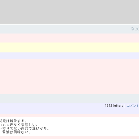
© 2
1612 letters |
コメン
問題は解決する。
れも大差なく美味しい。
ン寄りでない商品で選びがち。
、醤油は興味ない。