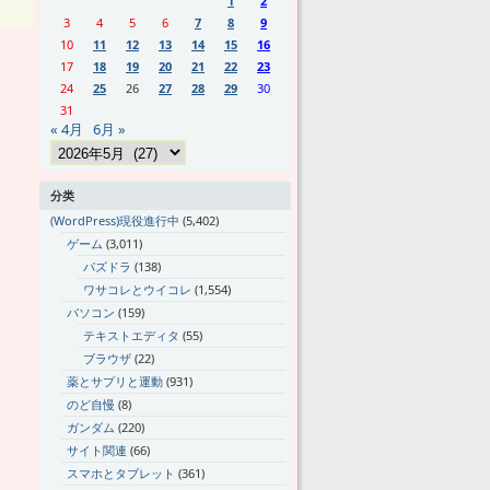
1
2
3
4
5
6
7
8
9
10
11
12
13
14
15
16
17
18
19
20
21
22
23
24
25
26
27
28
29
30
31
« 4月
6月 »
分类
(WordPress)現役進行中
(5,402)
ゲーム
(3,011)
パズドラ
(138)
ワサコレとウイコレ
(1,554)
パソコン
(159)
テキストエディタ
(55)
ブラウザ
(22)
薬とサプリと運動
(931)
のど自慢
(8)
ガンダム
(220)
サイト関連
(66)
スマホとタブレット
(361)