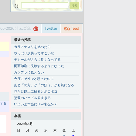
005-2026 汁ムゴ魚
Twitter
RSS
feed
最近の投稿
ガラスヤスリを比べたら
やっぱり次男ってすごいな
デカールがさらに良くなってる
両面印刷に失敗するようになった
ガンプラに見えない
今度こそHi-νと思ったのに
あと「の方」か「のほう」かも気になる
見た目以上に触るとボコボコ
塗装のハードル多すぎる
トする
いよいよ本当にHi-ν来るか？
存档
2026年5月
日
月
火
水
木
金
土