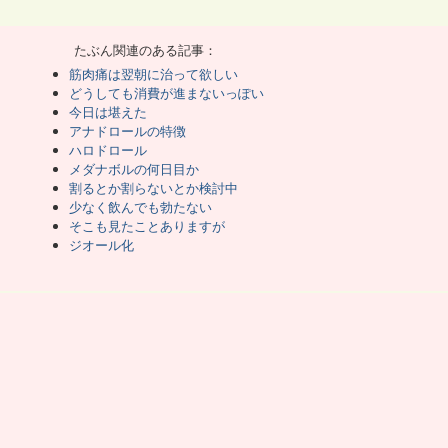
らなくなってやめてしまった。
輸入としてダイアナボルを買い始めた。
、薬のハードルも余裕で超えられた。
、気分の落ち込みを防止するために開始した。
たぶん関連のある記事：
その解決法として過去のアレを思い出した。
的な鬱は解消できるのは知ってた。
筋肉痛は翌朝に治って欲しい
がもったいなくて、ついついやってしまう。
どうしても消費が進まないっぽい
ための薬として必須になった。
。
今日は堪えた
を切断して人工透析を受ける。
アナドロールの特徴
る。
てないブログにアップするだけだった。
ハロドロール
メダナボルの何日目か
、Geminiと深掘りしている。
割るとか割らないとか検討中
が低めだと言ってた動画がきっかけだな。
少なく飲んでも勃たない
や感受性もあるだろうとGeminiは言う。
そこも見たことありますが
けるだろうって事を語らった。
方が、レセプターの制限を回避できそうだ。
ジオール化
自然な状態に戻っている。
ドバックを軽減させようとしている。
半から筋トレしている。
を最大限にするという戦略でもある。
受け止めきれるかどうか、人によるそうだ。
率的に活用できていない。
で減らせば副作用を軽減できる。
ふれずに効率よく活用できる。
良い時代になった。
う。
出来る人がそもそもいない。
経口じゃなく注射しろ」の壁があるし。
もあるだろう。
であるはずもなく、かなり変な話になる。