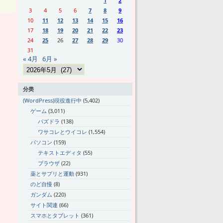
1
2
3
4
5
6
7
8
9
10
11
12
13
14
15
16
17
18
19
20
21
22
23
24
25
26
27
28
29
30
31
« 4月
6月 »
分类
(WordPress)現役進行中
(5,402)
ゲーム
(3,011)
パズドラ
(138)
ワサコレとウイコレ
(1,554)
パソコン
(159)
テキストエディタ
(55)
ブラウザ
(22)
薬とサプリと運動
(931)
のど自慢
(8)
ガンダム
(220)
サイト関連
(66)
スマホとタブレット
(361)