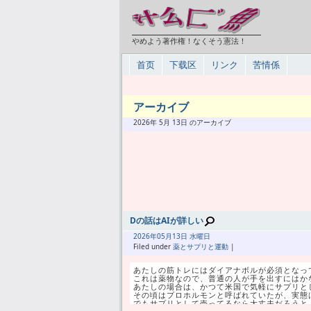
やめよう著作権！なくそう憲法！
首页
下载区
リンク
苦情係
アーカイブ
2026年 5月 13日 のアーカイブ
Dの話はAIが詳しい
2026年
05月
13日 水曜日
Filed under
薬とサプリと運動
|
あたしの筋トレにはダイアナボルが必須となっ
これは薬物なので、普通の人が手を出すにはか
あたしの場合は、かつて米国で気軽にサプリと
その頃はプロホルモンと呼ばれていたが、実態
でもサプリとして売ってるなら大丈夫だろうと