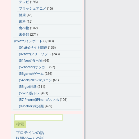
テレビ
(196)
フラッシュアニメ
(15)
健康
(48)
歯科
(15)
食べ物
(102)
未分類
(271)
(rNote)インポート
(2,103)
(01site)サイト関連
(135)
(02soft)フリーソフト
(243)
(51food)食べ物
(64)
(52soccer)サッカー
(52)
(53game)ゲーム
(256)
(54nds)NDS/マジコン
(61)
(55igo)囲碁
(211)
(56kin)筋トレ
(491)
(57iPhone)iPhone/スマホ
(101)
(99other)未分類
(489)
プロテインの話
格闘ゲームの話