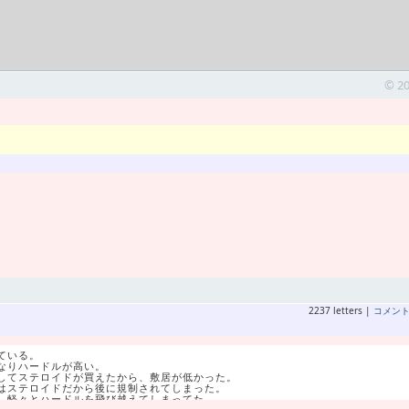
© 2
2237 letters |
コメン
ている。
なりハードルが高い。
してステロイドが買えたから、敷居が低かった。
はステロイドだから後に規制されてしまった。
、軽々とハードルを飛び越えてしまってた。