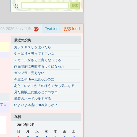
005-2026 汁ムゴ魚
Twitter
RSS
feed
最近の投稿
ガラスヤスリを比べたら
やっぱり次男ってすごいな
デカールがさらに良くなってる
両面印刷に失敗するようになった
ガンプラに見えない
今度こそHi-νと思ったのに
あと「の方」か「のほう」かも気になる
見た目以上に触るとボコボコ
塗装のハードル多すぎる
トする
いよいよ本当にHi-ν来るか？
存档
2019年12月
日
月
火
水
木
金
土