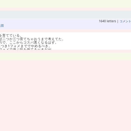
ておくか、気にせず捨てる事になる。
れてきた。
デュエル条件を知って難しくなった。
ェクをDFに置いてちゃ発動しないのね。
いるCLSよりは良い気がする。
で、そこまで真眼が必要だろうかと。
てぐらいにしておこうかと。
1640 letters |
コメン
い眼持ちっているんじゃないのかしら。
走団
ンバーワンはクラマリッチだ。
ロッサーを持ってるから。
だサイドも戦えると思う。
を育てている。
ら最優先で完凸するだろう。
ば二つか三つ育てちゃおうまで考えてた。
ので、ここからコスパ悪くなるはず。
につき1フォメまででやめるべき。
度はFWミキサーを狙いたい。
フォメで遊ぶ欲を捨てるべきだが。
すごいブスを必死で追いかけてる感じ。
定1回で、フォメレベルは8になった。
の最後ぐらいの希望だな。
にエナボ120個くらいという計算。
といらないけどあえて候補を挙げてる。
し速いくらいのペースだ。
すごく欲しかったが、ただそれだけだ。
間に挫折しそうになる。
ら、少し救われている。
使うかって言うと、もうFWしかないだろと。
ポイント以降のボーナスステージ突入。
見たくないってのも大きい。
ゴロゴロ集まってフレンドポイント歓迎。
たらなと。
うにか諦めないでいるところ。
、次またDFミキサーになりそう。
キスタで副産物貰いながらやろうかと。
とマグヌソン狙いが控えている。
たフォメも育てたいんだよなぁ。
無軌道に暴走中だわ。
ランチ型だ。
Fは、現在最も補強したいポイントだ。
う選手が理想的となる。
メを使いたい。
選手と思い、絶賛PMでミキサー中。
って、エキスタ走る力に変換されている。
PS34券にはクリホヴィアクはいない。
てるに捨てられない不毛ゾーン。
か使い物にならない。