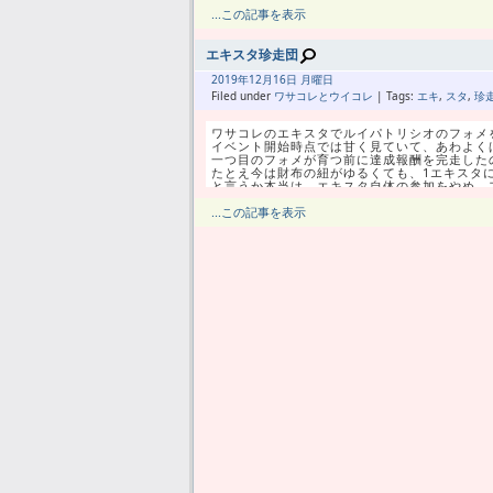
係の人がまとめるまで、気になるカードは貯め
この状況でまだ欲しいSPSってのはかなり限ら
...この記事を表示
さっきまで一番欲しかったクリホヴィアクは、
これMFにポーランドが必要だから、ピシュチ
エキスタ珍走団
結束がなくても真眼を持ってるってだけでも、今
けど守備スキル持ってなくてのデュエルもない
DFの眼は必要だけどMFの眼はご縁があればっ
2019年
12月
16日 月曜日
むしろその新しいBLSに、実は低コストでい
Filed under
ワサコレとウイコレ
| Tags:
エキ
,
スタ
,
珍
じゃぁSPSはあと何が残ってるかって、次のナ
バイキングリーダーのコスト内でスペシャルク
こいつをサイドフォメに起用出来れば、まだま
ワサコレのエキスタでルイパトリシオのフォメ
特に鳳凰杯に欲しいので、当てることが出来た
イベント開始時点では甘く見ていて、あわよく
一つ目のフォメが育つ前に達成報酬を完走した
たとえ今は財布の紐がゆるくても、1エキスタ
そういうわけで、もうMFミキサーは終了、今
と言うか本当は、エキスタ自体の参加をやめ、
なんか、異性にどんどんフラれて、しまいにゃ
ここまでエナボ90個ほど使って超アド6回、確
あれも要らないこれも要らないの、本当に最後
そのペースのまま進んだとすればフォメ1個育成
...この記事を表示
もうメッシも当てたしアリソンも当てたし、あ
1万円以上を覚悟していたので、それよりは少
クリホヴィアクは結束条件を間違って認識して
ムキになってやってるけど、金額よりプレイ時
もうSPSでは何も出なくても良い。
ただ今回、フォメレベル上げるだけじゃないか
まだ期間があるから、その間にどのミキサーを
SPSポイントが一気に何百点も入って1600
MF狙いでしばらく不遇に遭い、そろそろMF
ワサコレウィーク中と言うことでプラス選手が
しばらく引いてないFWを、嫌になるまで引け
これらの副産物もありつつのフォメ育成で、ど
きっと、都合良くクラマリッチが出ちゃったら
どうしてももう一つフォメ育てたきゃ、次のエ
「たぶん使わないけど」軍団として、予備GK
いやホントはもうエキスタはダメだけどさ。
本人ミキサー済みだがジョルカエフについてき
アカデミー修了後の遊び方が定まってなくて、
その、今育てたい二つのフォメはともにワンボ
長年、単なる連携要員として軽視してきたDM
一人で「連携」「眼」「デュエル」の三拍子揃
そういう選手がいてこそ、ワンボランチのフォ
と言うことで、SPSクリホヴィアクこそ最重要
SPSポイントはまだいくらでも貰いたいと思
ただ、もしこれランキング500位に入っても、S
C34から38は不毛ゾーン、C39から41は捨
C42クリロナかC45クラシックの6人中2人し