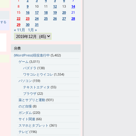
1
2
3
4
5
6
7
8
9
10
11
12
13
14
15
16
17
18
19
20
21
22
23
24
25
26
27
28
トする
29
30
31
« 11月
1月 »
分类
(WordPress)現役進行中
(5,402)
ゲーム
(3,011)
パズドラ
(138)
ワサコレとウイコレ
(1,554)
パソコン
(159)
テキストエディタ
(55)
ブラウザ
(22)
薬とサプリと運動
(931)
のど自慢
(8)
ガンダム
(220)
サイト関連
(66)
スマホとタブレット
(361)
テレビ
(196)