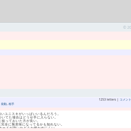
© 2
1253 letters |
コメン
,
発動
,
相手
り強いユニスキがいっぱいいるんだろう。
についてた場合はどうせ手に入らない。
に狙っておいた方が良い。
Sは完全に無意味になってるかも知れない。
カードが強いかどうか確かめにくい。