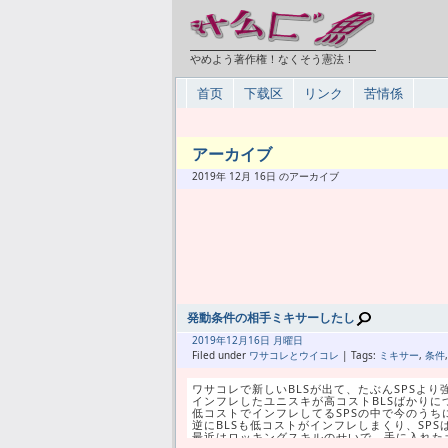
やめよう著作権！なくそう憲法！
首页
下载区
リンク
苦情係
アーカイブ
2019年 12月 16日 のアーカイブ
発動条件の相手ミキサーしたし
2019年
12月
16日 月曜日
Filed under
ワサコレとウイコレ
| Tags:
ミキサー
,
条件
ワサコレで新しいBLSが出て、たぶんSPSよ
インフレしたユニスキが高コストBLSばかり
低コストでインフレしてるSPSの中で今のうち
逆にBLSも低コストがインフレしまくり、SP
最近はロッキングスキルのせいで、手に入れた