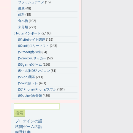
フラッシュアニメ
(15)
健康
(48)
歯科
(15)
食べ物
(102)
未分類
(271)
(rNote)インポート
(2,103)
(01site)サイト関連
(135)
(02soft)フリーソフト
(243)
(51food)食べ物
(64)
(52soccer)サッカー
(52)
(53game)ゲーム
(256)
(54nds)NDS/マジコン
(61)
(55igo)囲碁
(211)
(56kin)筋トレ
(491)
(57iPhone)iPhone/スマホ
(101)
(99other)未分類
(489)
プロテインの話
格闘ゲームの話
厳選棋書