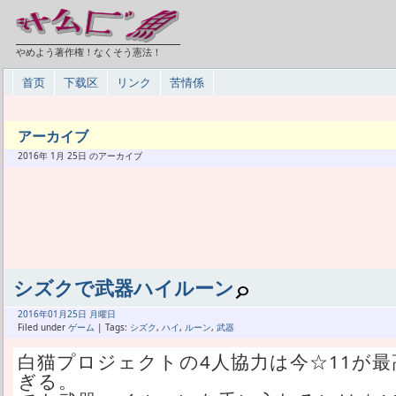
やめよう著作権！なくそう憲法！
首页
下载区
リンク
苦情係
アーカイブ
2016年 1月 25日 のアーカイブ
シズクで武器ハイルーン
2016年
01月
25日 月曜日
Filed under
ゲーム
| Tags:
シズク
,
ハイ
,
ルーン
,
武器
白猫プロジェクトの4人協力は今☆11が
ぎる。