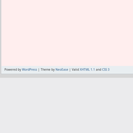
しかしこちらがいつも通りの得点力だと
のが難しい。
CBもGKもザルなのに3点か4点しか取
ない。
勝率半々じゃなく、全敗を目指さない
い。
得点王を狙いつつ負けるフォメってない
負け優先で行くか得点優先で行くかしかな
もちろん得点優先じゃないと目的を果た
当たらないな。
Powered by
WordPress
| Theme by
NeoEase
| Valid
XHTML 1.1
and
CSS 3
いっそ負け優先で、来週降格して他のアカ