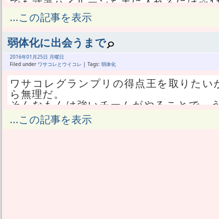
でも武器ハイルーンを手に入れるには☆1
一回クリアすればジュエルが貰えるって
...この記事を表示
周回してルーンを集めるほどやる気には
ところが今回は、協力バトルで建物レベ
弱体化に出会うまで
まった。
低難易度を何度も回るのが面倒くさいし、
2016年
01月
25日 月曜日
た。
Filed under
ワサコレとウイコレ
| Tags:
弱体化
したら今回はシズクで楽勝なバランスで
ワサコレグランプリの得点王を取りたい
た。
ら無理だ。
いやあたしは死んだが、一人か二人死ん
そんなもんは強いチームがやることで、
利。
でもプレミアで取れたんだからSプレミ
...この記事を表示
武器ハイルーンも貰えてある程度余裕が出
今回狙うのは、何らかの事情で弱体化し
とだ。
武器ハイルーンは研究所の高レベルとか
こっちも弱体化して順位を下げ、後半で一
協力バトルが難しいから配布待ちで稼ぐ
たい。
でも今はキャライベの銅像を育てるのに
10点も取れるほどの弱体化チームと複数
った。
単に前半全敗するだけだったら、☆1チー
キャライベはタウンミッションで期限が
う。
まう。
負けながらもネイマールだけはチマチマ
無期限にほっとけるものに必要なら無視
い。
必要になる。