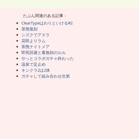
い。
に1凸してあげた。
たぶん関連のある記事：
すぐ壊れてくれるから速い。
ClearTypeはわりといける#2
茶熊復刻
に被弾10以内の三枚抜き行けるね。
ったら諦めてたが。
シズクでアスラ
花咲よりラム
ーム内容はオマケ。
茶熊ナイトメア
強引に勝つしかないと思っている。
即死回避と毒無効のルル
いう事は、ガチャ運良かった訳だ。
ルやエクセリアで抜けたし、
やっとコラボガチャ終わった
ラを使ってやっとクリアした。
ゃうんだろうが、
温泉で足止め
キャラ引けたって事だな。
キンクラ2は2体
ガチャして組み合わせ次第
難しい所は諦めてるんだけど、
しい。
ベ保てるわ。