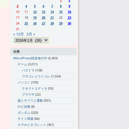
1
2
3
4
5
6
7
8
9
10
11
12
13
14
15
16
17
18
19
20
21
22
23
24
25
26
27
28
29
30
31
« 12月
2月 »
分类
(WordPress)現役進行中
(5,403)
ゲーム
(3,011)
パズドラ
(138)
ワサコレとウイコレ
(1,554)
パソコン
(159)
テキストエディタ
(55)
ブラウザ
(22)
薬とサプリと運動
(931)
のど自慢
(8)
ガンダム
(220)
サイト関連
(66)
スマホとタブレット
(361)