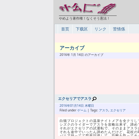
やめよう著作権！なくそう憲法！
首页
下载区
リンク
苦情係
アーカイブ
2016年 1月 14日 のアーカイブ
エクセリアでアスラ
2016年
01月
14日 木曜日
Filed under
ゲーム
| Tags:
アスラ
,
エクセリア
白猫プロジェクトの温泉ナイトメアを全クリし
シズクのライダーでアスラを攻略出来ず、諦め
それがエクセリアの試運転で、そのままアスラ
それも途中でいったん諦めたんだけど、花杖の
バリア持ってて即死回避して、距離を取ってチ