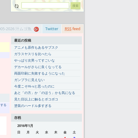
005-2026 汁ムゴ魚
Twitter
RSS
feed
最近の投稿
アニメも原作もあるサブスク
ガラスヤスリを比べたら
やっぱり次男ってすごいな
デカールがさらに良くなってる
両面印刷に失敗するようになった
ガンプラに見えない
今度こそHi-νと思ったのに
あと「の方」か「のほう」かも気になる
見た目以上に触るとボコボコ
トする
塗装のハードル多すぎる
存档
2016年1月
日
月
火
水
木
金
土