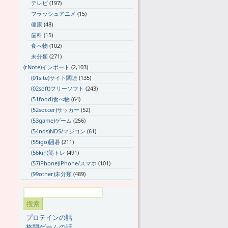
テレビ
(197)
フラッシュアニメ
(15)
健康
(48)
歯科
(15)
食べ物
(102)
未分類
(271)
(rNote)インポート
(2,103)
(01site)サイト関連
(135)
(02soft)フリーソフト
(243)
(51food)食べ物
(64)
(52soccer)サッカー
(52)
(53game)ゲーム
(256)
(54nds)NDS/マジコン
(61)
(55igo)囲碁
(211)
(56kin)筋トレ
(491)
(57iPhone)iPhone/スマホ
(101)
(99other)未分類
(489)
プロテインの話
格闘ゲームの話