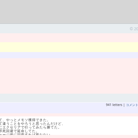
© 2
941 letters |
コメン
て、やっとメモソ獲得できた。
て違うことをやろうと思ったんだけど、
にエクセリアで行ってみたら勝てた。
即死回避で延命してた。
ャージ後に回復すれば死なない。