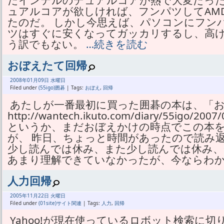
だインテルのデュアルコアが熱で大変だった
ュアルコアが欲しければ、フンパツしてAM
たのだ。 しかし今思えば、パソコンにフン
ツはすぐに安くなってガッカリするし、高
う訳でもない。
…続きを読む
おぼえたて回帰
2008年
01月
09日 水曜日
Filed under
(55igo)囲碁
| Tags:
おぼえ
,
回帰
あたしが一番最初に買った囲碁の本は、「
http://wantech.ikuto.com/diary/55igo/2
というか、まだおぼえかけの時点でこの本
が、 昨日、ちょっと時間があったので読み
少し読んでは休み、また少し読んでは休み、
あまり理解できていなかったが、今ならわ
人力回帰
2005年
11月
22日 火曜日
Filed under
(01site)サイト関連
| Tags:
人力
,
回帰
Yahoo!が現在使っているロボット検索に