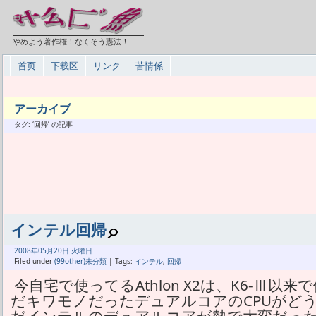
やめよう著作権！なくそう憲法！
首页
下载区
リンク
苦情係
アーカイブ
タグ: ‘回帰’ の記事
インテル回帰
2008年
05月
20日 火曜日
Filed under
(99other)未分類
| Tags:
インテル
,
回帰
今自宅で使ってるAthlon X2は、K6-Ⅲ以
だキワモノだったデュアルコアのCPUがど