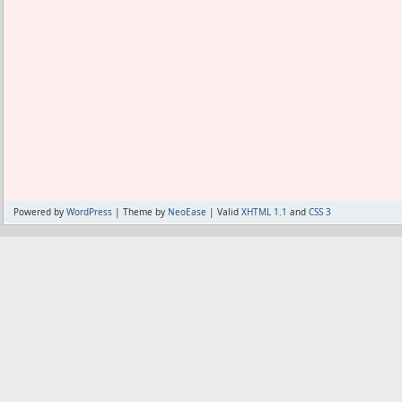
Powered by
WordPress
| Theme by
NeoEase
| Valid
XHTML 1.1
and
CSS 3