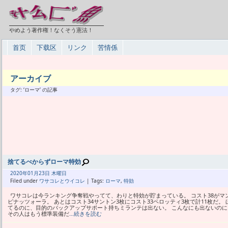
やめよう著作権！なくそう憲法！
首页
下载区
リンク
苦情係
アーカイブ
タグ: ‘ローマ’ の記事
捨てるべからずローマ特効
2020年
01月
23日 木曜日
Filed under
ワサコレとウイコレ
| Tags:
ローマ
,
特効
ワサコレは今ランキング争奪戦やってて、わりと特効が貯まっている。 コスト38がマ
ピナッツォーラ。 あとはコスト34サントン3枚にコスト33ペロッティ3枚で計11枚だ。
てるのに、目的のバックアップサポート持ちミランテは出ない。 こんなにも出ないのに
その人はもう標準装備だ
…続きを読む