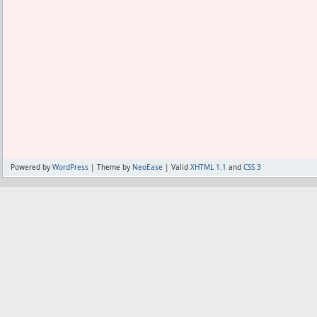
Powered by
WordPress
| Theme by
NeoEase
| Valid
XHTML 1.1
and
CSS 3