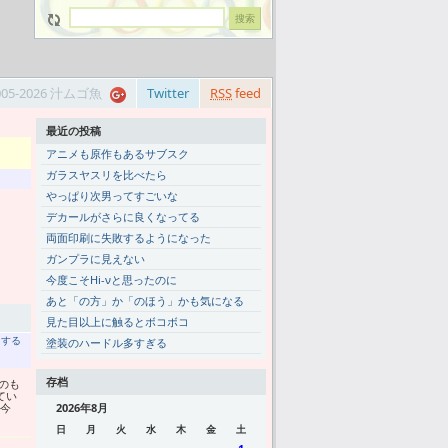
005-2026 汁ムゴ魚
Twitter
RSS
feed
最近の投稿
アニメも原作もあるサブスク
ガラスヤスリを比べたら
やっぱり次男ってすごいな
デカールがさらに良くなってる
両面印刷に失敗するようになった
ガンプラに見えない
今度こそHi-νと思ったのに
あと「の方」か「のほう」かも気になる
見た目以上に触るとボコボコ
トする
塗装のハードル多すぎる
存档
てのも
てい
。今
2026年8月
日
月
火
水
木
金
土