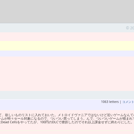
© 2
1063 letters |
コメン
ニアを調べて、欲しいものリストに入れておいた。メトロイドヴァニアではないけど近いゲームなん
ームが時々セール対象になるので、ついつい買ってしまう。んで、ついついゲームが積まれ
ad Cellsをやってたが、100円のDLCで挫折したのでそれ以上課金せずに終わりにした