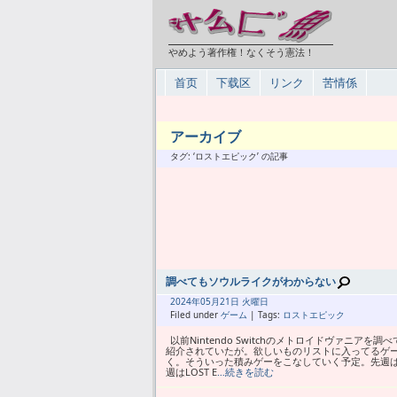
やめよう著作権！なくそう憲法！
首页
下载区
リンク
苦情係
アーカイブ
タグ: ‘ロストエピック’ の記事
調べてもソウルライクがわからない
2024年
05月
21日 火曜日
Filed under
ゲーム
| Tags:
ロストエピック
以前Nintendo Switchのメトロイドヴァ
紹介されていたが。欲しいものリストに入ってるゲ
く。そういった積みゲーをこなしていく予定。先週はDe
週はLOST E
…続きを読む