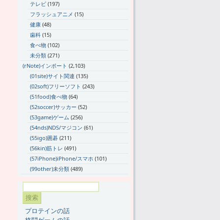
テレビ
(197)
フラッシュアニメ
(15)
健康
(48)
歯科
(15)
食べ物
(102)
未分類
(271)
(rNote)インポート
(2,103)
(01site)サイト関連
(135)
(02soft)フリーソフト
(243)
(51food)食べ物
(64)
(52soccer)サッカー
(52)
(53game)ゲーム
(256)
(54nds)NDS/マジコン
(61)
(55igo)囲碁
(211)
(56kin)筋トレ
(491)
(57iPhone)iPhone/スマホ
(101)
(99other)未分類
(489)
プロテインの話