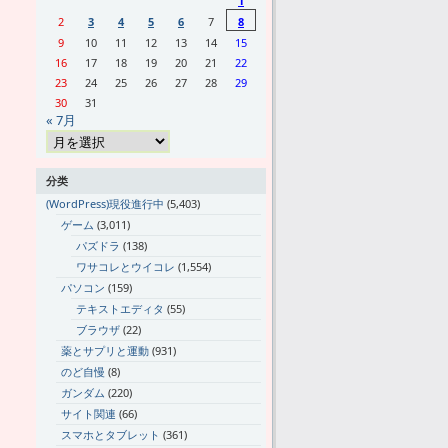
1
2
3
4
5
6
7
8
9
10
11
12
13
14
15
16
17
18
19
20
21
22
23
24
25
26
27
28
29
30
31
« 7月
分类
(WordPress)現役進行中
(5,403)
ゲーム
(3,011)
パズドラ
(138)
ワサコレとウイコレ
(1,554)
パソコン
(159)
テキストエディタ
(55)
ブラウザ
(22)
薬とサプリと運動
(931)
のど自慢
(8)
ガンダム
(220)
サイト関連
(66)
スマホとタブレット
(361)