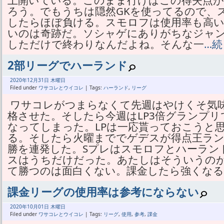
上開いている。このまま行けばこの得失点
ろう。でもうちは隠然GKを使ってるので、
したらほぼ負ける。スモロフは使用率も高
いのは奇跡だ。ソシャゲにありがちなジャ
しただけで終わりなんだよね。そんな一
…
2部リーグでハーランド
2020年
12月
31日 木曜日
Filed under
ワサコレとウイコレ
| Tags:
ハーランド
,
リーグ
ワサコレがつまらなくて先週はやけくそ気
格させた。そしたら今週はLP3倍グランプ
なってしまった。LPは一応貰っておこうと
る。そしたら火曜まででゲデスが得点王ラ
勝を連発した。Sプレはスモロフとハーラン
スはうちだけだった。あたしはそういうの
て勝つのは面白くない。課金したら強くなる
課金リーグの使用率は参考にならない
2020年
10月
01日 木曜日
Filed under
ワサコレとウイコレ
| Tags:
リーグ
,
使用
,
参考
,
課金