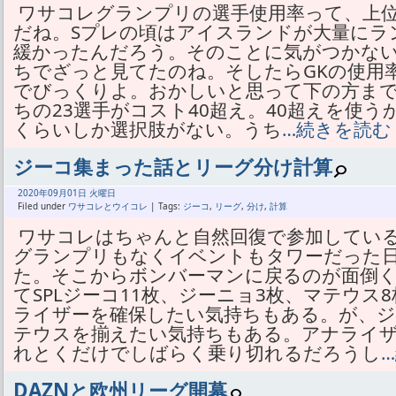
ワサコレグランプリの選手使用率って、上位
だね。Sプレの頃はアイスランドが大量にラ
緩かったんだろう。そのことに気がつかな
ちでざっと見てたのね。そしたらGKの使用率
でびっくりよ。おかしいと思って下の方まで
ちの23選手がコスト40超え。40超えを使
くらいしか選択肢がない。うち
…続きを読む
ジーコ集まった話とリーグ分け計算
2020年
09月
01日 火曜日
Filed under
ワサコレとウイコレ
| Tags:
ジーコ
,
リーグ
,
分け
,
計算
ワサコレはちゃんと自然回復で参加してい
グランプリもなくイベントもタワーだった
た。そこからボンバーマンに戻るのが面倒
てSPLジーコ11枚、ジーニョ3枚、マテウ
ライザーを確保したい気持ちもある。が、
テウスを揃えたい気持ちもある。アナライザ
れとくだけでしばらく乗り切れるだろうし
DAZNと欧州リーグ開幕