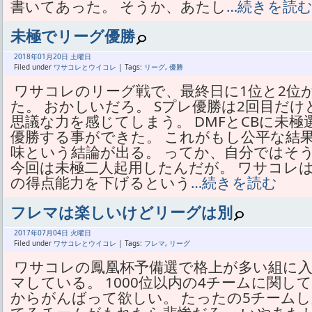
書いてあった。 そうか、あたし
…続きを読
未極でリーグ優勝
2018年
01月
20日 土曜日
Filed under
ワサコレとウイコレ
| Tags:
リーグ
,
優勝
ワサコレのリーグ戦で、最終日に1位と2位
た。 おかしいだろ。 Sプレ優勝は2回目だ
思議な力を感じてしまう。 DMFとCBに未
優勝する事ができた。 これがもし公平な結
味という結論が出る。 ってか、自分ではそ
今回は未極二人起用したんだが。 ワサコレ
の得点能力を下げるという
…続きを読む
フレマは楽しいけどリーグは別
2017年
07月
04日 火曜日
Filed under
ワサコレとウイコレ
| Tags:
フレマ
,
リーグ
ワサコレの鳳凰杯予備選で格上が多い組に
マしている。 1000位以内の4チームに関
からがんばって欲しい。 たったの5チーム