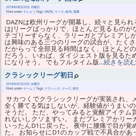
2018年
08月
20日 月曜日
Filed under
テレビ
| Tags:
DAZN
,
リーグ
,
欧州
,
開幕
DAZNは欧州リーグが開幕し、続々と見られ
はJリーグばっかりで、ほとんど見るものが
テゴリーすらなく、ラリーガとプレミアしか
は興味のある三つのリーグの試合が、たく
だからって全部見る時間はなく、ほとんど
だろう。 いわば、ダイジェスト版を見るた
になりそう。 でもフルタイム版
…続きを読
クラシックリーグ初日
2018年
05月
23日 水曜日
Filed under
ゲーム
| Tags:
クラシック
,
リーグ
,
初日
サカつくでクラシックリーグが実装され、
全く勝てる気はしないが、経験値がうまいの
そうだ。 ただ、やってみると覚醒アイテム
れないしクソまずい。 まだプレミアかリー
いったんD1に戻った。 夜中に腰痛で目が
た。 お知らせにD1のカップ戦で不具合が