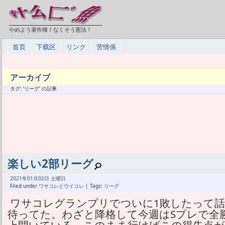
やめよう著作権！なくそう憲法！
首页
下载区
リンク
苦情係
アーカイブ
タグ: ‘リーグ’ の記事
楽しい2部リーグ
2021年
01月
02日 土曜日
Filed under
ワサコレとウイコレ
| Tags:
リーグ
ワサコレグランプリでついに1敗したって話
待ってた。わざと降格して今週はSプレで全勝