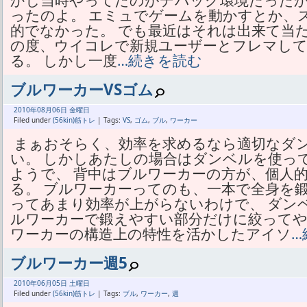
かし当時やってたのがデバッグ環境だった
ったのよ。 エミュでゲームを動かすとか、
的でなかった。 でも最近はそれは出来て当
の度、ウイコレで新規ユーザーとフレマし
る。 しかし一度
…続きを読む
ブルワーカーVSゴム
2010年
08月
06日 金曜日
Filed under
(56kin)筋トレ
| Tags:
VS
,
ゴム
,
ブル
,
ワーカー
まぁおそらく、効率を求めるなら適切なダ
い。 しかしあたしの場合はダンベルを使っ
ようで、 背中はブルワーカーの方が、個人
る。 ブルワーカーってのも、一本で全身を
ってあまり効率が上がらないわけで、 ダン
ルワーカーで鍛えやすい部分だけに絞ってや
ワーカーの構造上の特性を活かしたアイソ
…
ブルワーカー週5
2010年
06月
05日 土曜日
Filed under
(56kin)筋トレ
| Tags:
ブル
,
ワーカー
,
週