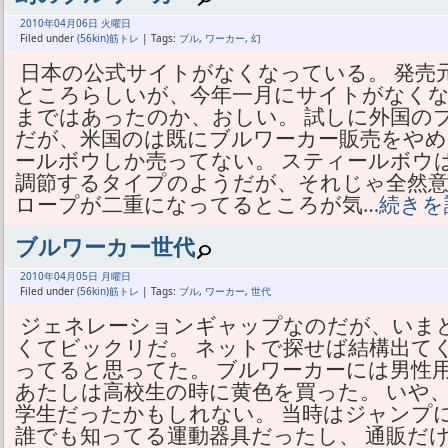
2010年
04月
06日 火曜日
Filed under
(56kin)筋トレ
| Tags:
ブル
,
ワーカー
,
幻
日本の公式サイトがなくなっている。 発売
ところらしいが、今年一月にサイトがなくな
まではあったのか、おしい。 試しに外国の
だが、米国のは既にブルワーカー販売をやめ
ールボウしか売ってない。 スティールボウ
調節するタイプのようだが、それじゃ全然意
ロープが二重になってるところが気
…続きを
ブルワーカー世代
2010年
04月
05日 月曜日
Filed under
(56kin)筋トレ
| Tags:
ブル
,
ワーカー
,
世代
ジェネレーションギャップなのだが、いま
くてビックリだ。 ネットで探せば結構出て
ってると思ってた。 ブルワーカーには男性
あたしは高校生の時に黄色を買った。 いや
学生だったかもしれない。 当時はジャンプ
誰でも知ってる運動器具だったし、 通販だ