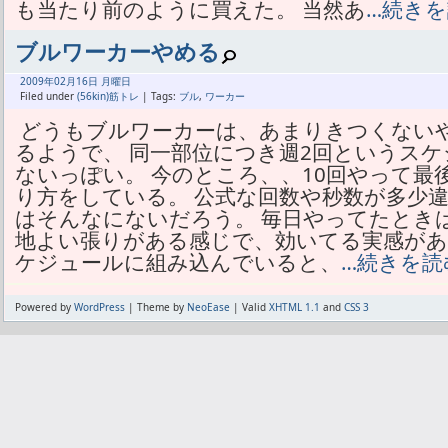
も当たり前のように買えた。 当然あ
…続き
ブルワーカーやめる
2009年
02月
16日 月曜日
Filed under
(56kin)筋トレ
| Tags:
ブル
,
ワーカー
どうもブルワーカーは、あまりきつくない
るようで、 同一部位につき週2回というス
ないっぽい。 今のところ、、10回やって最
り方をしている。 公式な回数や秒数が多少
はそんなにないだろう。 毎日やってたとき
地よい張りがある感じで、効いてる実感があ
ケジュールに組み込んでいると、
…続きを読
Powered by
WordPress
| Theme by
NeoEase
| Valid
XHTML 1.1
and
CSS 3