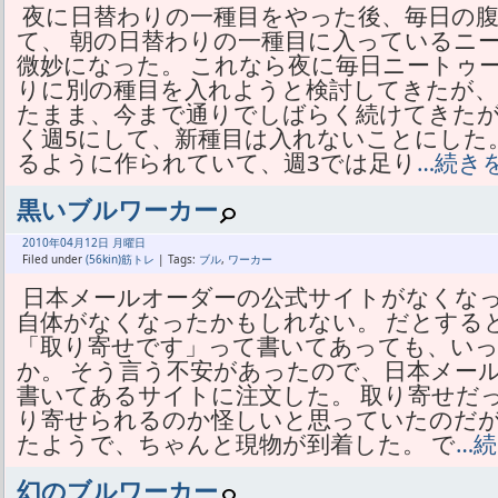
夜に日替わりの一種目をやった後、毎日の
て、 朝の日替わりの一種目に入っているニ
微妙になった。 これなら夜に毎日ニートゥ
りに別の種目を入れようと検討してきたが、
たまま、今まで通りでしばらく続けてきたが
く週5にして、新種目は入れないことにした。
るように作られていて、週3では足り
…続き
黒いブルワーカー
2010年
04月
12日 月曜日
Filed under
(56kin)筋トレ
| Tags:
ブル
,
ワーカー
日本メールオーダーの公式サイトがなくな
自体がなくなったかもしれない。 だとする
「取り寄せです」って書いてあっても、い
か。 そう言う不安があったので、日本メー
書いてあるサイトに注文した。 取り寄せだ
り寄せられるのか怪しいと思っていたのだが
たようで、ちゃんと現物が到着した。 で
…
幻のブルワーカー