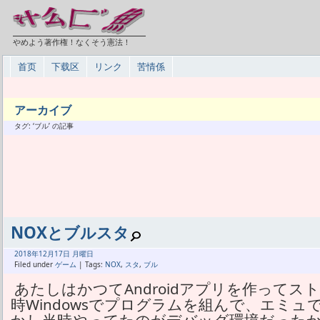
やめよう著作権！なくそう憲法！
首页
下载区
リンク
苦情係
アーカイブ
タグ: ‘ブル’ の記事
NOXとブルスタ
2018年
12月
17日 月曜日
Filed under
ゲーム
| Tags:
NOX
,
スタ
,
ブル
あたしはかつてAndroidアプリを作ってス
時Windowsでプログラムを組んで、エミュでA