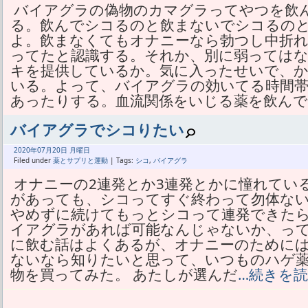
バイアグラの偽物のカマグラってやつを飲
る。飲んでシコるのと飲まないでシコるの
よ。飲まなくてもオナニーなら勃つし中折
ってたと認識する。それか、別に弱っては
キを提供しているか。気に入ったせいで、
いる。よって、バイアグラの効いてる時間
あったりする。血流関係をいじる薬を飲ん
バイアグラでシコりたい
2020年
07月
20日 月曜日
Filed under
薬とサプリと運動
| Tags:
シコ
,
バイアグラ
オナニーの2連発とか3連発とかに憧れてい
があっても、シコってすぐ終わって勿体ない
やめずに続けてもっとシコって連発できたら
イアグラがあれば可能なんじゃないか、って
に飲む話はよくあるが、オナニーのために
ないなら知りたいと思って、いつものハゲ
物を買ってみた。 あたしが選んだ
…続きを