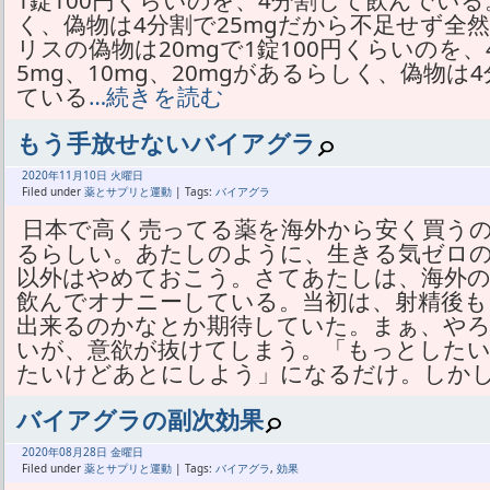
1錠100円くらいのを、4分割して飲んでいる。
く、偽物は4分割で25mgだから不足せず全
リスの偽物は20mgで1錠100円くらいのを
5mg、10mg、20mgがあるらしく、偽物は
ている
…続きを読む
もう手放せないバイアグラ
2020年
11月
10日 火曜日
Filed under
薬とサプリと運動
| Tags:
バイアグラ
日本で高く売ってる薬を海外から安く買う
るらしい。あたしのように、生きる気ゼロ
以外はやめておこう。さてあたしは、海外
飲んでオナニーしている。当初は、射精後も
出来るのかなとか期待していた。まぁ、や
いが、意欲が抜けてしまう。「もっとした
たいけどあとにしよう」になるだけ。しか
バイアグラの副次効果
2020年
08月
28日 金曜日
Filed under
薬とサプリと運動
| Tags:
バイアグラ
,
効果