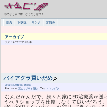
やめよう著作権！なくそう憲法！
首页
下载区
リンク
苦情係
アーカイブ
タグ: ‘バイアグラ’ の記事
バイアグラ買いだめ
2020年
12月
02日 水曜日
Filed under
薬とサプリと運動
| Tags:
バイアグラ
なんだかんだで、続々と家にED治療薬が送
うべきショップを比較しなくて良いだろう。