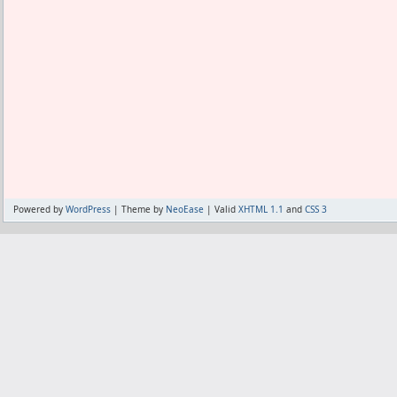
Powered by
WordPress
| Theme by
NeoEase
| Valid
XHTML 1.1
and
CSS 3