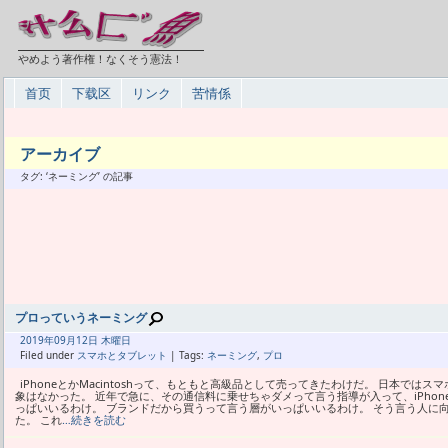
やめよう著作権！なくそう憲法！
首页
下载区
リンク
苦情係
アーカイブ
タグ: ‘ネーミング’ の記事
プロっていうネーミング
2019年
09月
12日 木曜日
Filed under
スマホとタブレット
| Tags:
ネーミング
,
プロ
iPhoneとかMacintoshって、もともと高級品として売ってきたわけだ。 日本で
象はなかった。 近年で急に、その通信料に乗せちゃダメって言う指導が入って、iPho
っぱいいるわけ。 ブランドだから買うって言う層がいっぱいいるわけ。 そう言う人に向けて
た。 これ
…続きを読む