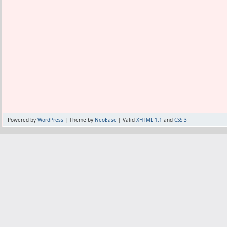
Powered by
WordPress
| Theme by
NeoEase
| Valid
XHTML 1.1
and
CSS 3