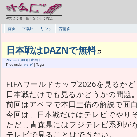
やめよう著作権！なくそう憲法！
首页
下载区
リンク
苦情係
日本戦はDAZNで無料
2026年
06月
03日 水曜日
Filed under
テレビ
| Tags:
FIFAワールドカップ2026を見るか
日本戦だけでも見るかどうかの問題
前回はアベマで本田圭佑の解説で面
今回は、日本戦だけはテレビでやり
ただし青森県にはフジテレビ系列が
テレビで見ることはできない。