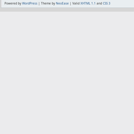
Powered by
WordPress
| Theme by
NeoEase
| Valid
XHTML 1.1
and
CSS 3