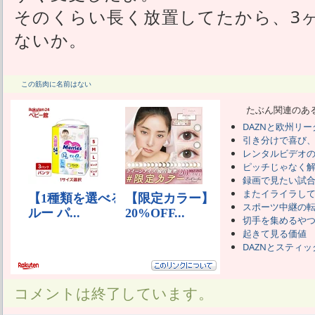
そのくらい長く放置してたから、3
ないか。
この筋肉に名前はない
たぶん関連のあ
DAZNと欧州リ
引き分けで喜び
レンタルビデオ
ピッチじゃなく
録画で見たい試
またイライラして
スポーツ中継の
切手を集めるや
起きて見る価値
DAZNとスティッ
コメントは終了しています。