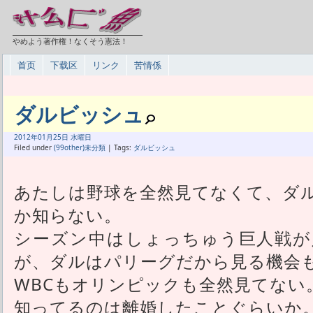
やめよう著作権！なくそう憲法！
首页
下载区
リンク
苦情係
ダルビッシュ
2012年
01月
25日 水曜日
Filed under
(99other)未分類
| Tags:
ダルビッシュ
あたしは野球を全然見てなくて、ダ
か知らない。
シーズン中はしょっちゅう巨人戦が
が、ダルはパリーグだから見る機会
WBCもオリンピックも全然見てない
知ってるのは離婚したことぐらいか