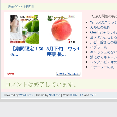
薬物ダイエット四年目
たぶん関連のあ
Yahoo!のスラ
カルビの疑問
ClearTypeはわ
金メダルとると
ルビー貯まるの
イブラ一点
キャッシュのな
消えゆくキャッ
レンタルビデオ
イナーシーの嵐
コメントは終了しています。
Powered by
WordPress
| Theme by
NeoEase
| Valid
XHTML 1.1
and
CSS 3