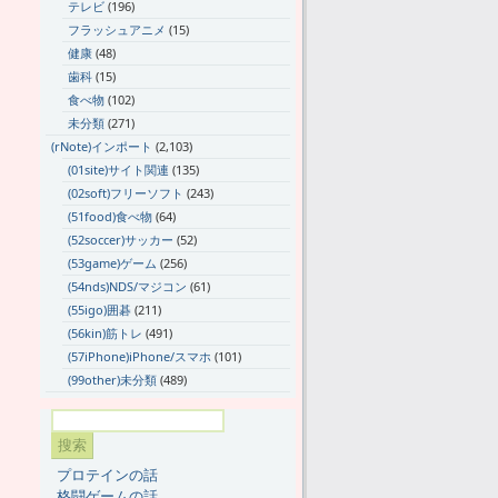
テレビ
(196)
フラッシュアニメ
(15)
健康
(48)
歯科
(15)
食べ物
(102)
未分類
(271)
(rNote)インポート
(2,103)
(01site)サイト関連
(135)
(02soft)フリーソフト
(243)
(51food)食べ物
(64)
(52soccer)サッカー
(52)
(53game)ゲーム
(256)
(54nds)NDS/マジコン
(61)
(55igo)囲碁
(211)
(56kin)筋トレ
(491)
(57iPhone)iPhone/スマホ
(101)
(99other)未分類
(489)
プロテインの話
格闘ゲームの話