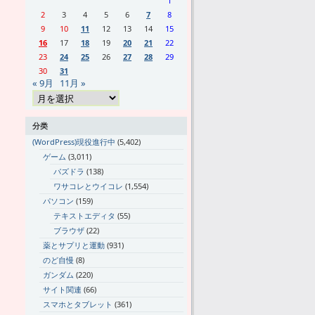
1
2
3
4
5
6
7
8
9
10
11
12
13
14
15
16
17
18
19
20
21
22
23
24
25
26
27
28
29
30
31
« 9月
11月 »
分类
(WordPress)現役進行中
(5,402)
ゲーム
(3,011)
パズドラ
(138)
ワサコレとウイコレ
(1,554)
パソコン
(159)
テキストエディタ
(55)
ブラウザ
(22)
薬とサプリと運動
(931)
のど自慢
(8)
ガンダム
(220)
サイト関連
(66)
スマホとタブレット
(361)