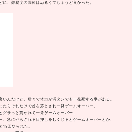
どに、難易度の調節はぬるくてちょうど良かった。
良いんだけど、所々で体力が満タンでも一発死する事がある。
ったらそれだけで首を落とされ一発ゲームオーバー、
とグサっと貫かれて一発ゲームオーバー、
ー、急にやらされる目押しをしくじるとゲームオーバーとか、
て19回やられた。