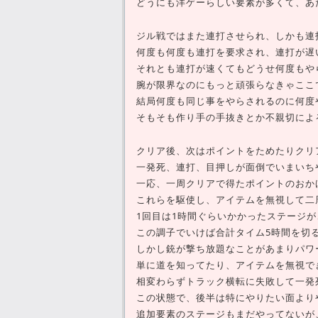
どうにも洋ゲーらしい要素が多くて、あ
ジル戦ではまた連打させられ、しかも連
何度も何度も連打を要求され、連打が遅
それとも連打が速くてもどうせ何度もや
腕が限界なのにもっと頑張らなきゃここ
結局何度も同じ事をやらされるのに何度
そもそも作り手の手抜きとか不親切によ
クリア後、次はポイントをためたりクリ
一発死、連打、目押しが面倒でいまいち
一応、一周クリアで得たポイントのおか
これらを駆使し、アイテムを無視して二
1回目は1時間ぐらいかかったステージが
この調子でいけば合計タイム5時間を切
しかし銃が撃ち放題なことがあまりパワ
単に道を知ってたり、アイテムを無視で
相変わらずトラック横転に失敗して一発
この状態で、後半は特にやりたい面より
追加要素のステージもまだやってないが