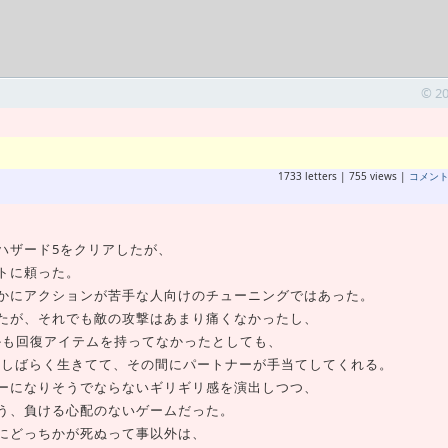
© 2
1733 letters | 755 views |
コメン
ハザード5をクリアしたが、
トに頼った。
かにアクションが苦手な人向けのチューニングではあった。
たが、それでも敵の攻撃はあまり痛くなかったし、
かも回復アイテムを持ってなかったとしても、
のまましばらく生きてて、その間にパートナーが手当てしてくれる。
ーになりそうでならないギリギリ感を演出しつつ、
う、負ける心配のないゲームだった。
にどっちかが死ぬって事以外は、