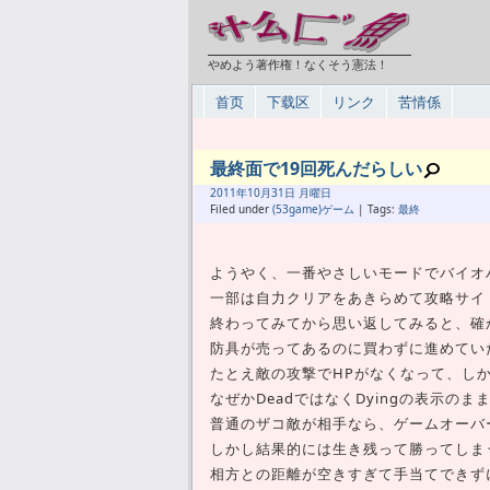
やめよう著作権！なくそう憲法！
首页
下载区
リンク
苦情係
最終面で19回死んだらしい
2011年
10月
31日 月曜日
Filed under
(53game)ゲーム
| Tags:
最終
ようやく、一番やさしいモードでバイオ
一部は自力クリアをあきらめて攻略サイ
終わってみてから思い返してみると、確
防具が売ってあるのに買わずに進めてい
たとえ敵の攻撃でHPがなくなって、し
なぜかDeadではなくDyingの表示
普通のザコ敵が相手なら、ゲームオーバ
しかし結果的には生き残って勝ってしま
相方との距離が空きすぎて手当てできず