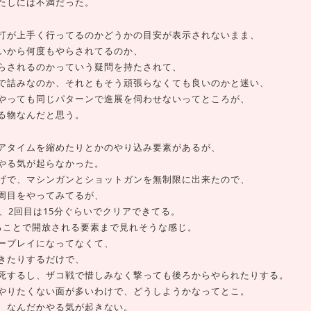
たしには不満だった。
打が上手く行ってるのかどうかの目安が表示されないまま、
いから何度もやらされてるのか、
らされるのかっていう疑問を持たされて、
で詰みなのか、それともそう頑張らなくても良いのかと迷い、
やっても同じパターンで進展を伺わせないってところが、
る物なんだと思う。
アタイムを縮めたりとかのやり込み要素があるが、
やる気が起らなかった。
げで、マシンガンとショットガンを無制限に出来たので、
周目をやってみてるが、
、2回目は15分ぐらいでクリアできてる。
ることで開放される要素まで見れそうな感じ。
ープレイになってなくて、
きたりするだけで、
死するし、ザコ戦で惜しみなく撃っても後ろからやられたりする。
やりたくない面が多いわけで、どうしようかなってとこ。
、なんだかやる気が起きない。