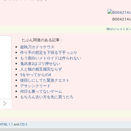
B00421A
Wiiのジャストダ
たぶん関連のある記事：
超執刀カドゥケウス
作り手の想定を下回る下手っぷり
もう面白いメトロイドは作られない
鬼武者2はゴリ押せない
人と猫の相互補完ならず
5をやってからの4
後回しにしてた緊急クエスト
アサシンクリード
何日も勝ってないゲーム
もちろん古い方を先に買うだろ
HTML 1.1
and
CSS 3