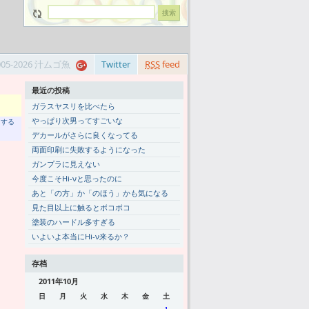
005-2026 汁ムゴ魚
Twitter
RSS
feed
最近の投稿
ガラスヤスリを比べたら
やっぱり次男ってすごいな
トする
デカールがさらに良くなってる
両面印刷に失敗するようになった
ガンプラに見えない
今度こそHi-νと思ったのに
あと「の方」か「のほう」かも気になる
見た目以上に触るとボコボコ
塗装のハードル多すぎる
いよいよ本当にHi-ν来るか？
存档
2011年10月
日
月
火
水
木
金
土