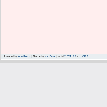
Powered by
WordPress
| Theme by
NeoEase
| Valid
XHTML 1.1
and
CSS 3