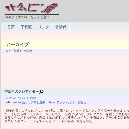
やめよう著作権！なくそう憲法！
首页
下载区
リンク
苦情係
アーカイブ
タグ: ‘型落ち’ の記事
型落ちのクレアクター
2021年
07月
27日 火曜日
Filed under
薬とサプリと運動
| Tags:
アクター
,
クレ
,
型落ち
調子が良いようなのでついつい多めに筋トレしちゃってる。クレアクターが効きまく
た。そしたら既にモデルチェンジしてた。先週ぐらいの、クレアクターを買うか買わな
タリックなボトルだが、新版は黒いボトルに変更されてた。中身はクレアチンHCIと遊
使用してるクレアチンをちゃんとブランドのある
…続きを読む