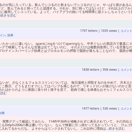
るのが気に入っている。飲んでシコるのと飲まないでシコるのとじゃ、やっぱり差があるん
けど、飲んでみると弱ってたと認識する。それか、別に弱ってはないけど、それ以上のフル
繁に服用してシコっている。よって、バイアグラの効いてる時間帯に筋トレしちゃうという
…続きを読む
1797 letters | 1035 views |
コメン
イン
,
効果
ったに違いない。 spareにingをつけてsparingなら、中卒ぐらいの英語力で素直に
ングで検索してもそんな言葉は出てこないのに、 その人だけは複数回使用している言葉な
プロテインスパーリング効果とはプロホルモンの摂取で脂肪が落ちることなので、 脂肪が
1838 letters | 958 views |
コメン
ないが、少なくともフォルスコリンについては、 毎日漫然と摂取するのをやめて、月木土
 ここ数日、どうもまだオフにしてはパンプを感じるので、リキッドロンが抜けないのかと思
めたばかりのように便器に張り付く様子を見て、 筋肉で感じる体感もおそらくフォルスコ
を読む
1477 letters | 530 views |
コメン
効果
ので、実際ググって確認してみたら、 114件中36件が省略されずに表示されていて、その35位と
Delphi2006の事は書いていない。 なんで検索に引っ掛かってるかっていうと、 汁ムゴ
tに入れてるからだな。 よそからはリンクされてないし、これ以外に理由は
…続きを読む