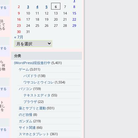
1
2
3
4
5
6
7
8
トする
9
10
11
12
13
14
15
16
17
18
19
20
21
22
法
くて
23
24
25
26
27
28
29
ある
30
31
« 7月
トする
分类
ら
(WordPress)現役進行中
(5,401)
。何
う物
ゲーム
(3,011)
パズドラ
(138)
ワサコレとウイコレ
(1,554)
パソコン
(159)
トする
テキストエディタ
(55)
ブラウザ
(22)
、ト
楽し
薬とサプリと運動
(931)
ドを
のど自慢
(8)
ガンダム
(219)
サイト関連
(66)
トする
スマホとタブレット
(361)