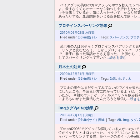
バイアグラの偽物のカマグラってやつを飲んでシコ
よ。飲まなくてもオナニーなら勃つし中折れもない
キを提供しているか。気に入ったせいで、かなり頻
あったりする。血流関係をいじる薬を飲んで筋トレ
プロテインスパーリング効果
2010年
06月
02日 水曜日
Filed under
(56kin)筋トレ
| Tags:
スパーリング
,
プロテ
某ホモの人はおそらくプロテインスペアリングと言いたか
ーリングと読むだろう。 しかしプロテインスパーリ
で、勝手に作った造語かとさえ思った。 文脈から、
してスパークリングって言いた
…続きを読む
月木土の効果
2009年
12月
21日 月曜日
Filed under
(56kin)筋トレ
| Tags:
効果
,
土
,
月
,
木
プロホの場合はまだやってみてないのでどうか知ら
にしたところ、早速良い方に向かっているようだ。
いたが、 今朝のウンチが、フォルスコリンを飲み始
によるものがまた復活したんだろうと確信し
…続き
imgタグ内altの効果
2005年
12月
13日 火曜日
Filed under
(01site)サイト関連
| Tags:
Alt
,
img
,
タグ
,
“Delphi2006″でググって訪問している人がいた
位がイケドリとオロカだった。 イケドリにもオロカにも
らバナーでリンクする際、各ページのタイトルをal