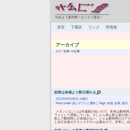
やめよう著作権！なくそう憲法！
首页
下载区
リンク
苦情係
アーカイブ
タグ: ‘効果’ の記事
効果は体感より数日遅れる
2022年
09月
06日 火曜日
Filed under
薬とサプリと運動
| Tags:
体感
,
効果
,
数日
メタンジエノンは半減期が短いので、本来は数時間
ウトとして摂取している。そしたら昼も夜も薬が効
飲んで数時間しか体感がない。じゃぁ数時間だけア
と自己生産のテストステロンは減るので、非常に
…