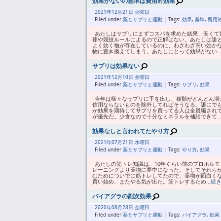
効果がないの基準は費用対効果
2021年
12月
21日 火曜日
Filed under
薬とサプリと運動
| Tags:
効果
,
基準
,
費用
あたしはサプリにまずコスパを求めた結果、安くて
律や競技ルールによるので正解はない。あたしは誰
よく効く物が存在しているのに、わざわざ高い効か
物に置き換えてしまう。あたしにとって効果がない
サプリは効果ない
2021年
12月
10日 金曜日
Filed under
薬とサプリと運動
| Tags:
サプリ
,
効果
今年は様々なサプリに手を出し、種類がどんどん増
信用ならないものを除外してればそうなる。誰にで
か効果を期待してサプリを買ってる人は全員騙され
が優先だ。少食なので十分なミネラルを補給できて
効果なしと言われてたやり方
2021年
07月
21日 水曜日
Filed under
薬とサプリと運動
| Tags:
やり方
,
効果
あたしの筋トレ知識は、10年ぐらい前のプロホル
レーニングより薬物に夢中になった。そしてそれら
むためについでに筋トレしてたので、薬物が面白くな
買い始め、またやる気が出た。筋トレするため
…続
バイアグラの副次効果
2020年
08月
28日 金曜日
Filed under
薬とサプリと運動
| Tags:
バイアグラ
,
効果