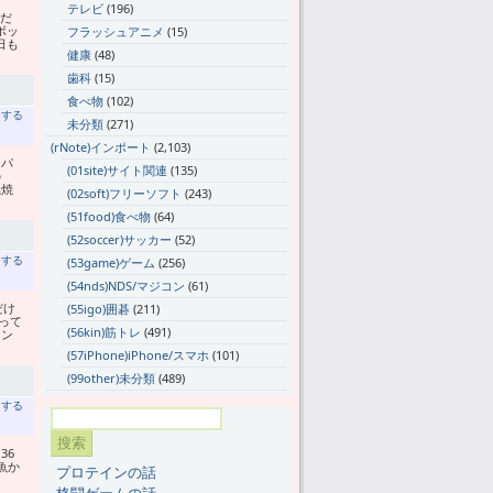
テレビ
(196)
だ
ボッ
フラッシュアニメ
(15)
日も
健康
(48)
歯科
(15)
食べ物
(102)
トする
未分類
(271)
(rNote)インポート
(2,103)
スパ
(01site)サイト関連
(135)
の
燃焼
(02soft)フリーソフト
(243)
(51food)食べ物
(64)
(52soccer)サッカー
(52)
トする
(53game)ゲーム
(256)
(54nds)NDS/マジコン
(61)
だけ
(55igo)囲碁
(211)
って
(56kin)筋トレ
(491)
リン
(57iPhone)iPhone/スマホ
(101)
(99other)未分類
(489)
トする
36
魚か
プロテインの話