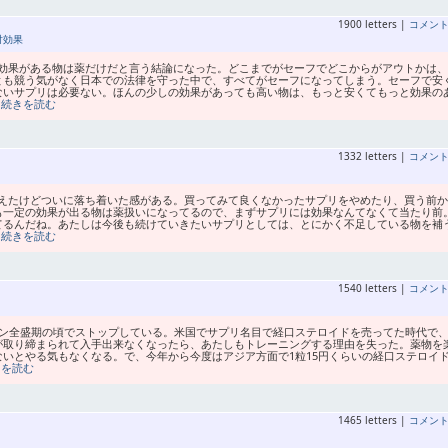
1900 letters |
コメン
対効果
効果がある物は薬だけだと言う結論になった。どこまでがセーフでどこからがアウトかは、
とも競う気がなく日本での法律を守った中で、すべてがセーフになってしまう。セーフで安
ないサプリは必要ない。ほんの少しの効果があっても高い物は、もっと安くてもっと効果の
…続きを読む
1332 letters |
コメン
えたけどついに落ち着いた感がある。買ってみて良くなかったサプリをやめたり、買う前か
も一定の効果が出る物は薬扱いになってるので、まずサプリには効果なんてなくて当たり前
てるんだね。あたしは今後も続けていきたいサプリとしては、とにかく不足している物を補
…続きを読む
1540 letters |
コメン
モン全盛期の頃でストップしている。米国でサプリ名目で経口ステロイドを売ってた時代で
が取り締まられて入手出来なくなったら、あたしもトレーニングする理由を失った。薬物を
いとやる気もなくなる。で、今年から今度はアジア方面で1粒15円くらいの経口ステロイ
きを読む
1465 letters |
コメン