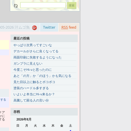
005-2026 汁ムゴ魚
Twitter
RSS
feed
最近の投稿
やっぱり次男ってすごいな
デカールがさらに良くなってる
両面印刷に失敗するようになった
ガンプラに見えない
今度こそHi-νと思ったのに
あと「の方」か「のほう」かも気になる
見た目以上に触るとボコボコ
塗装のハードル多すぎる
いよいよ本当にHi-ν来るか？
トする
高騰して困る人の言い分
存档
クア
かに
する
2026年8月
日
月
火
水
木
金
土