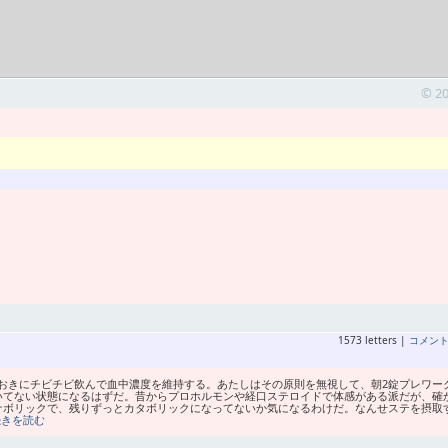
© 2
1573 letters |
コメン
おきにチビチビ飲んで血中濃度を維持する。あたしはその原則を無視して、朝2錠プレワー
いてない状態になるはずだ。昔からプロホルモンや経口ステロイドで体感がある派だが、確
ナボリックで、残りずっとカタボリックになってないか気になるわけだ。なんせステを摂取
続きを読む