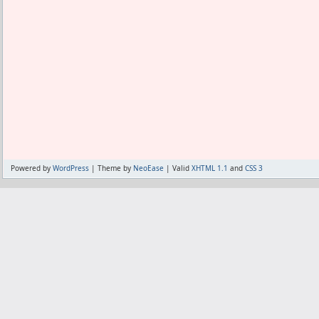
Powered by
WordPress
| Theme by
NeoEase
| Valid
XHTML 1.1
and
CSS 3