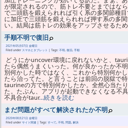
加圧トレーニングが効いてる訳だ。まぁ、あ
が限定されるので、筋トレ不要とまではな
で二頭筋を鍛えられれば引く系の多関節種目
に加圧で三頭筋を鍛えられれば押す系の多関
い。結局は筋トレの効果をアップさせるた
手順不明で復旧
2021年
05月
07日 金曜日
Filed under
スマホとタブレット
| Tags:
不明
,
復旧
,
手順
どうにかuncover環境に戻れないかと、tau
たら偶然うまくいった。何が良かったか不明
別何かした時ではなく、これから特別何かしよう
たら治ってた。と言うことは前回の脱獄で特
taurineの方で特別何かしたか。全然心当
た。たぶん、アプリが起動できなくなる不
不具合がtaur
…続きを読む
まだ問題がすべて解決されたか不明
2020年
08月
21日 金曜日
Filed under
サイト関連
| Tags:
すべて
,
不明
,
問題
,
解決