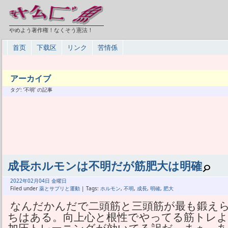
やめよう著作権！なくそう憲法！
首页
下载区
リンク
苦情係
アーカイブ
タグ: ‘不明’ の記事
成長ホルモンは不明だが筋肥大は明確
2022年
02月
04日 金曜日
Filed under
薬とサプリと運動
| Tags:
ホルモン
,
不明
,
成長
,
明確
,
肥大
なんだかんだで二頭筋と三頭筋が最も鍛え
ちはある。向上心と根性でやってる筋トレよ