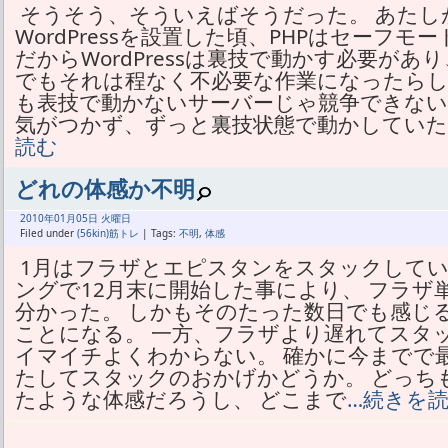
そうそう、そういえばそうだった。 あたし
WordPressを設置した頃、PHPはセーフ
だからWordPressは裏技で動かす必要があり、
でもそれは程なく不必要な作業になったらしい。
も表技で動かないサーバーじゃ競争できない
気がつかず、ずっと裏技状態で動かしていた。 .
読む
どれの体感か不明
2010年
01月
05日 火曜日
Filed under
(56kin)筋トレ
| Tags:
不明
,
体感
1月はフラザとエピスタンをスタックして
ングで12月末に開始した事により、 フラザ
分かった。 しかもそのたった数日でも感じ
ことになる。 一方、フラザより遅れてスタ
イマイチよくわからない。 確かに今までで
たしてスタックのおかげかどうか。 どっち
たような体感だろうし、 どこまで
…続きを