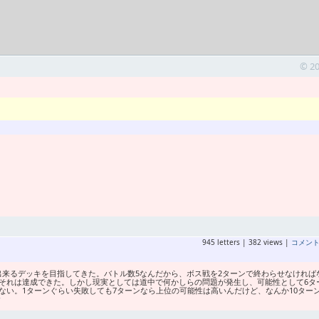
© 2
945 letters | 382 views |
コメン
来るデッキを目指してきた。バトル数5なんだから、ボス戦を2ターンで終わらせなければ
それは達成できた。しかし現実としては道中で何かしらの問題が発生し、可能性として6タ
ない。1ターンぐらい失敗しても7ターンなら上位の可能性は高いんだけど、なんか10ター
む