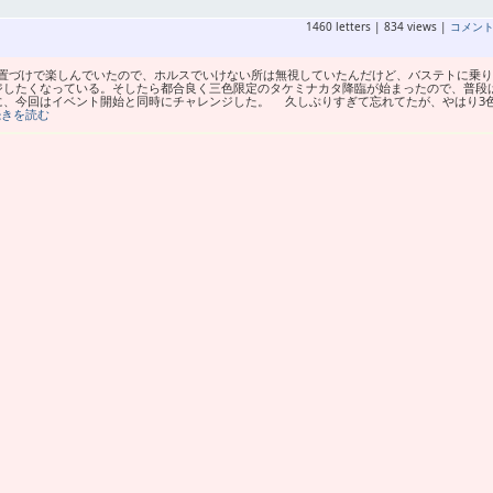
1460 letters | 834 views |
コメン
置づけで楽しんでいたので、ホルスでいけない所は無視していたんだけど、バステトに乗り
ジしたくなっている。そしたら都合良く三色限定のタケミナカタ降臨が始まったので、普段
に、今回はイベント開始と同時にチャレンジした。 久しぶりすぎて忘れてたが、やはり3
続きを読む