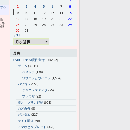
1
2
3
4
5
6
7
8
トする
9
10
11
12
13
14
15
16
17
18
19
20
21
22
換
は降
23
24
25
26
27
28
29
色限
30
31
« 7月
分类
(WordPress)現役進行中
(5,403)
ゲーム
(3,011)
パズドラ
(138)
ワサコレとウイコレ
(1,554)
パソコン
(159)
テキストエディタ
(55)
ブラウザ
(22)
薬とサプリと運動
(931)
のど自慢
(8)
ガンダム
(220)
サイト関連
(66)
スマホとタブレット
(361)