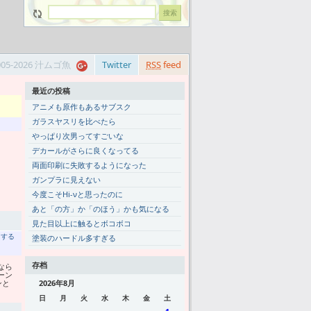
005-2026 汁ムゴ魚
Twitter
RSS
feed
最近の投稿
アニメも原作もあるサブスク
ガラスヤスリを比べたら
やっぱり次男ってすごいな
デカールがさらに良くなってる
両面印刷に失敗するようになった
ガンプラに見えない
今度こそHi-νと思ったのに
あと「の方」か「のほう」かも気になる
見た目以上に触るとボコボコ
トする
塗装のハードル多すぎる
存档
なら
ーン
ンと
2026年8月
日
月
火
水
木
金
土