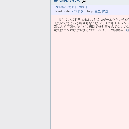
三色降臨もういい
2013年
10月
11日 金曜日
Filed under
パズドラ
| Tags:
三色
,
降臨
長らくパズドラはホルスを遊ぶゲームだという位
えたのでそういう縛りもなくなって何でもチャレン
臨なんて下調べもせずに初日で挑む事なんてないの
定ではコンボ数が伸びるので、バステトの発動条
…