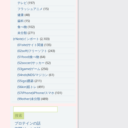
テレビ
(197)
フラッシュアニメ
(15)
健康
(48)
歯科
(15)
食べ物
(102)
未分類
(271)
(rNote)インポート
(2,103)
(01site)サイト関連
(135)
(02soft)フリーソフト
(243)
(51food)食べ物
(64)
(52soccer)サッカー
(52)
(53game)ゲーム
(256)
(54nds)NDS/マジコン
(61)
(55igo)囲碁
(211)
(56kin)筋トレ
(491)
(57iPhone)iPhone/スマホ
(101)
(99other)未分類
(489)
プロテインの話