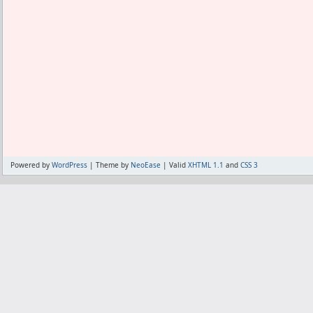
Powered by
WordPress
| Theme by
NeoEase
| Valid
XHTML 1.1
and
CSS 3