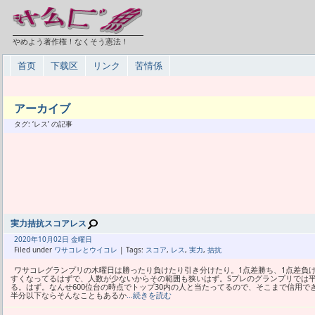
やめよう著作権！なくそう憲法！
首页
下载区
リンク
苦情係
アーカイブ
タグ: ‘レス’ の記事
実力拮抗スコアレス
2020年
10月
02日 金曜日
Filed under
ワサコレとウイコレ
| Tags:
スコア
,
レス
,
実力
,
拮抗
ワサコレグランプリの木曜日は勝ったり負けたり引き分けたり。1点差勝ち、1点差負
すくなってるはずで、人数が少ないからその範囲も狭いはず。Sプレのグランプリでは平
る。はず。なんせ600位台の時点でトップ30内の人と当たってるので、そこまで信用でき
半分以下ならそんなこともあるか
…続きを読む