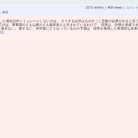
2515 letters | 468 views |
コメン
類
,
保存
した場合以外シミュレートしないのは、 そうする以外はものすごく悲惨が結果が出ると言
てのは、軍事国の人も山奥の人も痴呆老人も含まれているわけで、 現実は、目標を達成で
に過ぎない。 要するに、何年後にどうなっているかの予測は、現実を無視した希望的な未来
読む