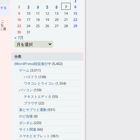
1
2
3
4
5
6
7
8
トする
9
10
11
12
13
14
15
16
17
18
19
20
21
22
うこ
きる
23
24
25
26
27
28
29
に過
30
31
« 7月
分类
(WordPress)現役進行中
(5,402)
ゲーム
(3,011)
パズドラ
(138)
ワサコレとウイコレ
(1,554)
パソコン
(159)
テキストエディタ
(55)
ブラウザ
(22)
薬とサプリと運動
(931)
のど自慢
(8)
ガンダム
(220)
サイト関連
(66)
スマホとタブレット
(361)