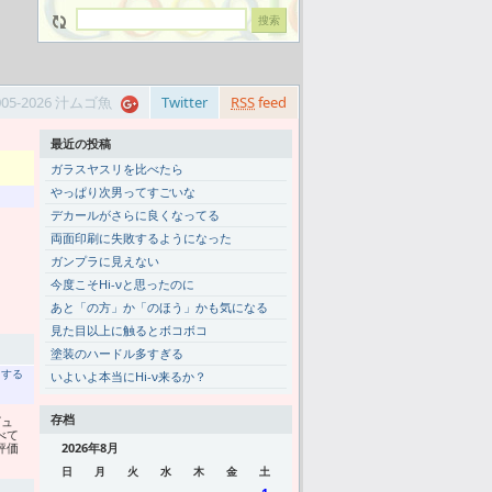
005-2026 汁ムゴ魚
Twitter
RSS
feed
最近の投稿
ガラスヤスリを比べたら
やっぱり次男ってすごいな
デカールがさらに良くなってる
両面印刷に失敗するようになった
ガンプラに見えない
今度こそHi-νと思ったのに
あと「の方」か「のほう」かも気になる
見た目以上に触るとボコボコ
塗装のハードル多すぎる
トする
いよいよ本当にHi-ν来るか？
存档
ビュ
べて
評価
2026年8月
日
月
火
水
木
金
土