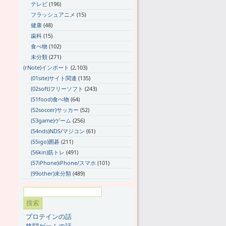
テレビ
(196)
フラッシュアニメ
(15)
健康
(48)
歯科
(15)
食べ物
(102)
未分類
(271)
(rNote)インポート
(2,103)
(01site)サイト関連
(135)
(02soft)フリーソフト
(243)
(51food)食べ物
(64)
(52soccer)サッカー
(52)
(53game)ゲーム
(256)
(54nds)NDS/マジコン
(61)
(55igo)囲碁
(211)
(56kin)筋トレ
(491)
(57iPhone)iPhone/スマホ
(101)
(99other)未分類
(489)
プロテインの話