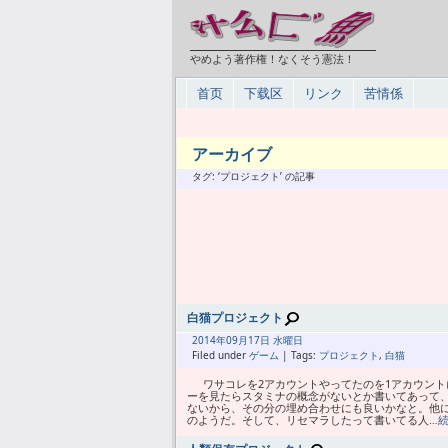
やめよう著作権！なくそう憲法！
首页
下载区
リンク
苦情係
アーカイブ
タグ: ‘プロジェクト’ の記事
白猫プロジェクト
2014年
09月
17日 水曜日
Filed under
ゲーム
| Tags:
プロジェクト
,
白猫
ワサコレを2アカウントやってたのを1アカウント
ーを見たらスタミナの概念がないとか書いてあって
ないから、その分の埋め合わせにも良いかなと。他
のようだ。そして、リセマラしたって書いてる人
…