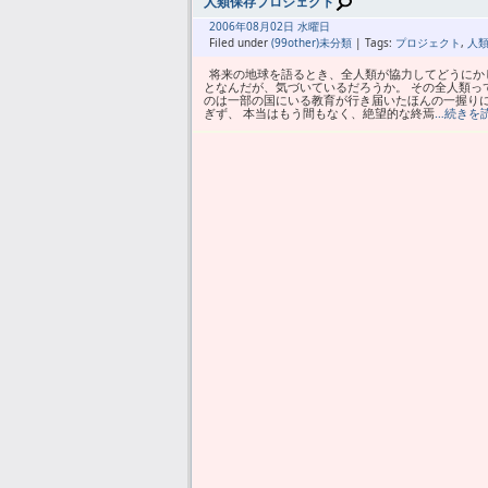
人類保存プロジェクト
2006年
08月
02日 水曜日
Filed under
(99other)未分類
| Tags:
プロジェクト
,
人
将来の地球を語るとき、全人類が協力してどうにか
となんだが、気づいているだろうか。 その全人類っ
のは一部の国にいる教育が行き届いたほんの一握り
ぎず、 本当はもう間もなく、絶望的な終焉
…続きを