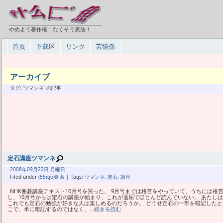
やめよう著作権！なくそう憲法！
首页
下载区
リンク
苦情係
アーカイブ
タグ: ‘ツマンネ’ の記事
定石講座ツマンネ
2008年
09月
22日 月曜日
Filed under
(55igo)囲碁
| Tags:
ツマンネ
,
定石
,
講座
NHK囲碁講座テキスト10月号を買った。 9月号までは格言をやっていて、うちには格
し、10月号からは定石の講座が始まり、これが退屈でほとんど読んでいない。 あたし
これでも定石の勉強が好きな人は楽しめるのだろうか。 どうせ定石の一部を暗記したと
こで、単に暗記するのではなく、
…続きを読む