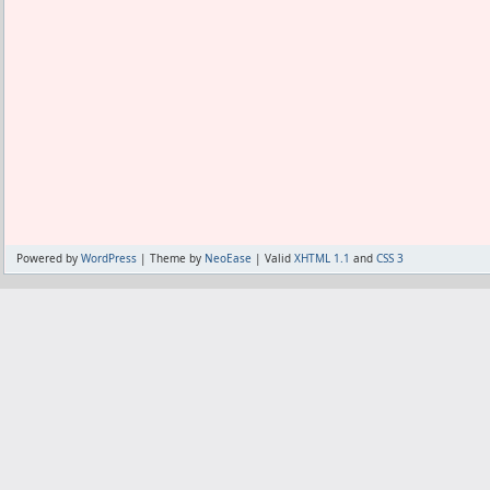
Powered by
WordPress
| Theme by
NeoEase
| Valid
XHTML 1.1
and
CSS 3