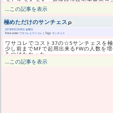
そしてそもそも、超強化試合で大量のコ
が必要となる。
...この記事を表示
毎週毎週、育てたい選手のためにエナボ
ない。
極めただけのサンチェス
スキルAの選手は弱いから、エナボ使って
スキルSの選手はコスパ悪いから、キャン
2018年
02月
09日 金曜日
こう考えると、土曜19時が微妙な時間だ
Filed under
ワサコレとウイコレ
| Tags:
サンチェス
むしろ、絶好に良いタイミングで毎週超
ワサコレでコスト37の☆5サンチェスを
回しそうになる。
少し前までMFで起用出来るFWの人数を増
あまり出来なくて良かったねと思えばい
をつけたかった。
だからって出来る日にはもったいないと
サンチェスにGKステダウン、CBステダ
...この記事を表示
とにかく育成は焦るな。
けたかった。
キャンプからキャンプまで、じっくり考
そしてエジルとの連携で、DMFとCBの
一人ずつじっくり育成して様子を見た方
したかった。
☆5ロリスと☆5コシールニーが育成途中
これ全部、今となってはチームの方向性
いよう気をつける。
なるべくFW登録の選手を減らし、相手の
そう書いてもやっちゃう事があるから、
向かっている。
FWは育てるやついないから、コーチカー
新ドイツフォメの登場で、GKステが2倍
MFはこのままあまらせ続け、パンパンに
なくわかった。
ルを極める。
ホットライン連携の登場で、DMFやCB
キャンプ来てくれたらスキルSのゲッツェ