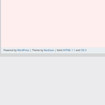
オフェンスやスピードじゃなく、テクニ
どっちから行ったとしても、このまま補
うなんだよな。
チーム事情が変らなければ、この二人に
ヘルプにもパスはテクニックって書いて
ある。
んで将来的には、この両サイドともMF登
でもその計画に合わせて毎週の超強化に
OMF狙いにしたい。
追いつかない。
ほどよく挫折しそうなほど大量にコーチ
現在、うちの得意な得点パターンは、OM
シにスルーパスだ。
別に守備が強いわけでもないエジルが、
る。
Powered by
WordPress
| Theme by
NeoEase
| Valid
XHTML 1.1
and
CSS 3
相手がイブラだと、狩りに行っても背
い。
だから、たぶんパワー値があれば背中で
EXスキルでパワー値を下げ、エジルが背
ターを決めたい。
それをやるためにも、DFとMFの人数を
きたい。
あととにかくキャンプを頻繁にやって貰
いかない。
キャンプするほどワサコレは面白くなり
たよ。