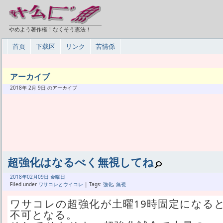
やめよう著作権！なくそう憲法！
首页
下载区
リンク
苦情係
アーカイブ
2018年 2月 9日 のアーカイブ
超強化はなるべく無視してね
2018年
02月
09日 金曜日
Filed under
ワサコレとウイコレ
| Tags:
強化
,
無視
ワサコレの超強化が土曜19時固定になる
不可となる。