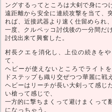
ングするってところは大剣で身につ
遠距離から安全に連続攻撃を当て、
れば、近接武器より速く仕留められ
一度、クルペッコ討伐後の一分間だ
討伐出来て興奮した。
村長クエを消化し、上位の続きをや
て、
ヘビーが使えないところでライトを
ドステップも織り交ぜつつ華麗に戦
ヘビーはリーチが長い大剣って感じ
い槍って感じで、
一方的に撃ちまくって避けまくって
になっちゃう。