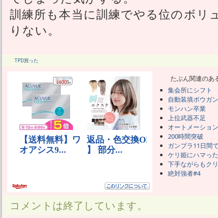
訓練所も本当に訓練でやる位のボリ
りない。
TPD買った
たぶん関連のあ
集会所にシフト
自動装填ボウガ
モンハン卒業
上位武器不足
オートメーショ
200時間突破
ガンプラ11日間で
ケリ姫にハマっ
下手ながらもク
絶対強者#4
コメントは終了しています。