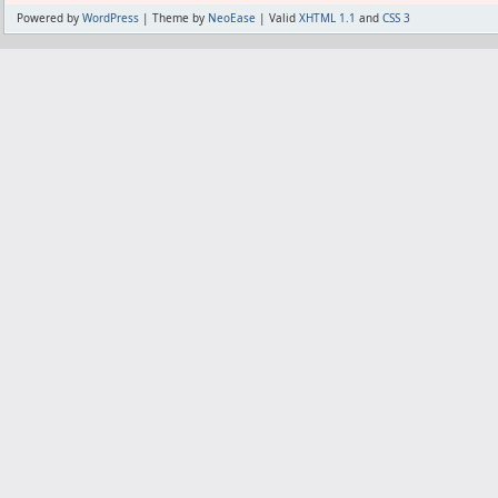
Powered by
WordPress
| Theme by
NeoEase
| Valid
XHTML 1.1
and
CSS 3