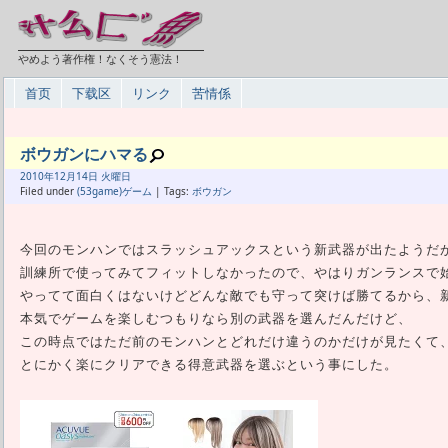
やめよう著作権！なくそう憲法！
首页
下载区
リンク
苦情係
ボウガンにハマる
2010年
12月
14日 火曜日
Filed under
(53game)ゲーム
| Tags:
ボウガン
今回のモンハンではスラッシュアックスという新武器が出たようだ
訓練所で使ってみてフィットしなかったので、やはりガンランスで
やってて面白くはないけどどんな敵でも守って突けば勝てるから、
本気でゲームを楽しむつもりなら別の武器を選んだんだけど、
この時点ではただ前のモンハンとどれだけ違うのかだけが見たくて
とにかく楽にクリアできる得意武器を選ぶという事にした。