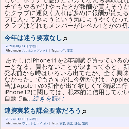
しい。ボッチで遊びたいのでなんら興味は
チでもやるだけやった方が報酬が貰えそう
なクラブに運良く入れば多めに報酬が貰え
ブに入ってみようという気にようやくなっ
クラブはどれもメンバーがレベル1とかの初
今年は迷う要素なし
2020年
10月
14日 水曜日
Filed under
スマホとタブレット
| Tags:
今年
,
要素
あたしはiPhone11を2年割賦で買っているの
ーとなる。買わないことが決まってると、新
発表前から噂はいろいろ出てたが、全く興味
なかった。でもさすがに今朝だけは、Appl
当はApple TVの新作が出て欲しくて確認
iPhone12に関しては、根本的に信用してな
自動で画
…続きを読む
連携実装も課金要素だろう
2017年
03月
10日 金曜日
Filed under
ワサコレとウイコレ
| Tags:
実装
,
要素
,
課金
,
連携