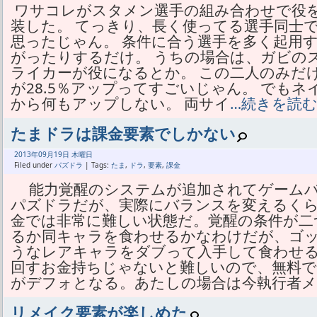
ワサコレがスタメン選手の組み合わせで役
装した。 てっきり、長く使ってる選手同士
思ったじゃん。 条件に合う選手を多く起用
がったりするだけ。 うちの場合は、ガビの
ライカーが役になるとか。 この二人のみだ
が28.5％アップってすごいじゃん。 でも
から何もアップしない。 両サイ
…続きを読
たまドラは課金要素でしかない
2013年
09月
19日 木曜日
Filed under
パズドラ
| Tags:
たま
,
ドラ
,
要素
,
課金
能力覚醒のシステムが追加されてゲームバ
パズドラだが、実際にバランスを変えるく
金では非常に難しい状態だ。覚醒の条件が二
るか同キャラを食わせるかなわけだが、ゴ
うなレアキャラをダブって入手して食わせ
回すお金持ちじゃないと難しいので、無料
がデフォとなる。あたしの場合は今執行者
リメイク要素が楽しめた