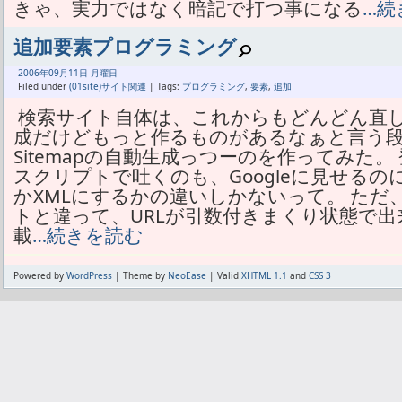
きゃ、実力ではなく暗記で打つ事になる
…続
追加要素プログラミング
2006年
09月
11日 月曜日
Filed under
(01site)サイト関連
| Tags:
プログラミング
,
要素
,
追加
検索サイト自体は、これからもどんどん直し
成だけどもっと作るものがあるなぁと言う段階。
Sitemapの自動生成っつーのを作ってみた
スクリプトで吐くのも、Googleに見せるの
かXMLにするかの違いしかないって。 ただ、
トと違って、URLが引数付きまくり状態で出
載
…続きを読む
Powered by
WordPress
| Theme by
NeoEase
| Valid
XHTML 1.1
and
CSS 3