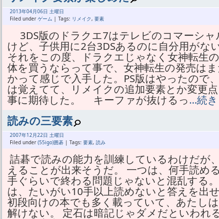
2013年
04月
06日 土曜日
Filed under
ゲーム
| Tags:
リメイク
,
要素
3DS版のドラクエ7はテレビのコマーシャ
けど、子供用に2台3DSあるのに自分用がな
それをこの度、ドラクエじゃなく女神転生
体を買うならって事で、女神転生の発売は
かって感じで入手した。PS版はやったので
は覚えてて、リメイクの追加要素とか変更
事に期待した。 キーファが抜けるっ
…続
読みの三要素
2007年
12月
22日 土曜日
Filed under
(55igo)囲碁
| Tags:
要素
,
読み
詰碁で読みの能力を訓練しているわけだが
えることが出来そうだ。 一つは、何手読め
手ぐらいで終わる問題じゃないと混乱する。
は、たいがい10手以上読めないと答えを出
初段向けの本でも多く載っていて、あたしは
解けない。 定石は暗記じゃダメだといわれ