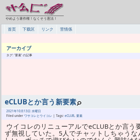
やめよう著作権！なくそう憲法！
首页
下载区
リンク
苦情係
アーカイブ
タグ: ‘要素’ の記事
eCLUBとか言う新要素
2021年
10月
13日 水曜日
Filed under
ワサコレとウイコレ
| Tags:
eCLUB
,
要素
ウイコレのリニューアルでeCLUBとか言
ず無視していた。5人でチャットしちゃうな