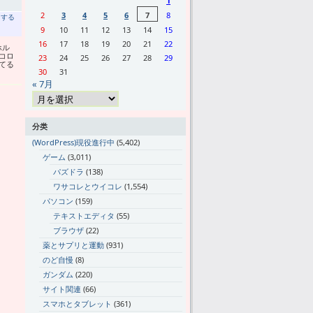
1
2
3
4
5
6
7
8
トする
9
10
11
12
13
14
15
16
17
18
19
20
21
22
ホル
コロ
23
24
25
26
27
28
29
てる
30
31
« 7月
分类
(WordPress)現役進行中
(5,402)
ゲーム
(3,011)
パズドラ
(138)
ワサコレとウイコレ
(1,554)
パソコン
(159)
テキストエディタ
(55)
ブラウザ
(22)
薬とサプリと運動
(931)
のど自慢
(8)
ガンダム
(220)
サイト関連
(66)
スマホとタブレット
(361)