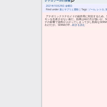
レトロゾールの安物
2021年
10月
29日 金曜日
Filed under
薬とサプリと運動
| Tags:
ゾール
,
レトロ
,
アナボリックステロイドの副作用に対抗するため、S
モンを生産させない薬だ。効果はAIの方が強いが、S
ナの影響で送料が上がってしまって少し割高なSER
わけだが。SERMの中
…続きを読む