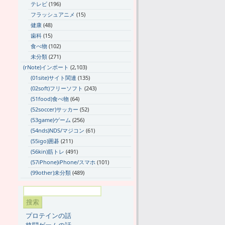
テレビ
(196)
フラッシュアニメ
(15)
健康
(48)
歯科
(15)
食べ物
(102)
未分類
(271)
(rNote)インポート
(2,103)
(01site)サイト関連
(135)
(02soft)フリーソフト
(243)
(51food)食べ物
(64)
(52soccer)サッカー
(52)
(53game)ゲーム
(256)
(54nds)NDS/マジコン
(61)
(55igo)囲碁
(211)
(56kin)筋トレ
(491)
(57iPhone)iPhone/スマホ
(101)
(99other)未分類
(489)
プロテインの話