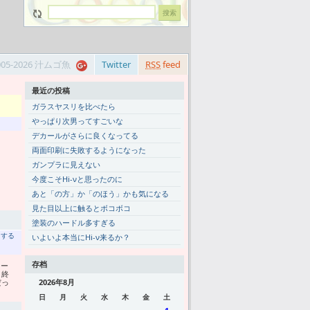
005-2026 汁ムゴ魚
Twitter
RSS
feed
最近の投稿
ガラスヤスリを比べたら
やっぱり次男ってすごいな
デカールがさらに良くなってる
両面印刷に失敗するようになった
ガンプラに見えない
今度こそHi-νと思ったのに
あと「の方」か「のほう」かも気になる
見た目以上に触るとボコボコ
塗装のハードル多すぎる
トする
いよいよ本当にHi-ν来るか？
存档
レー
ト終
だっ
2026年8月
日
月
火
水
木
金
土