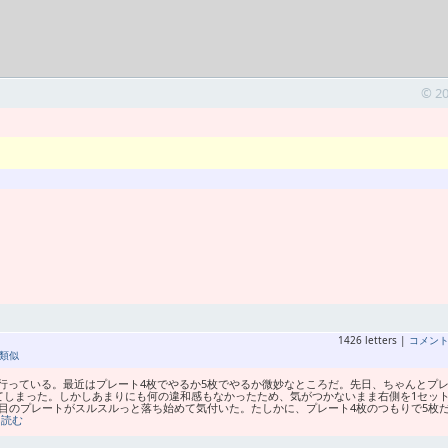
© 2
1426 letters |
コメン
類似
行っている。最近はプレート4枚でやるか5枚でやるか微妙なところだ。先日、ちゃんとプ
てしまった。しかしあまりにも何の違和感もなかったため、気がつかないまま右側を1セッ
目のプレートがスルスルっと落ち始めて気付いた。たしかに、プレート4枚のつもりで5枚
を読む