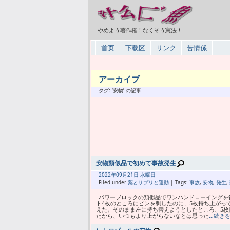
やめよう著作権！なくそう憲法！
首页
下载区
リンク
苦情係
アーカイブ
タグ: ‘安物’ の記事
安物類似品で初めて事故発生
2022年
09月
21日 水曜日
Filed under
薬とサプリと運動
| Tags:
事故
,
安物
,
発生
,
パワーブロックの類似品でワンハンドローイングを
ト4枚のところにピンを刺したのに、5枚持ち上がっ
えた。そのまま左に持ち替えようとしたところ、5枚
たから、いつもより上がらないなとは思った
…続き