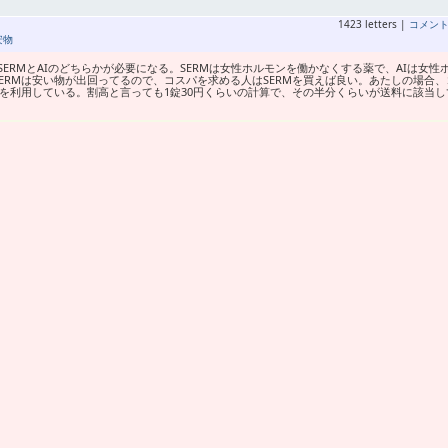
1423 letters |
コメン
安物
ERMとAIのどちらかが必要になる。SERMは女性ホルモンを働かなくする薬で、AIは女性
ERMは安い物が出回ってるので、コスパを求める人はSERMを買えば良い。あたしの場合、
Mを利用している。割高と言っても1錠30円くらいの計算で、その半分くらいが送料に該当し