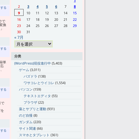
1
2
3
4
5
6
7
8
トする
9
10
11
12
13
14
15
16
17
18
19
20
21
22
ウで
変換
23
24
25
26
27
28
29
る」
30
31
« 7月
トする
分类
録単
(WordPress)現役進行中
(5,403)
で忘
て、
ゲーム
(3,011)
パズドラ
(138)
ワサコレとウイコレ
(1,554)
パソコン
(159)
トする
テキストエディタ
(55)
ブラウザ
(22)
有で
薬とサプリと運動
(931)
字を
のど自慢
(8)
ガンダム
(220)
サイト関連
(66)
トする
スマホとタブレット
(361)