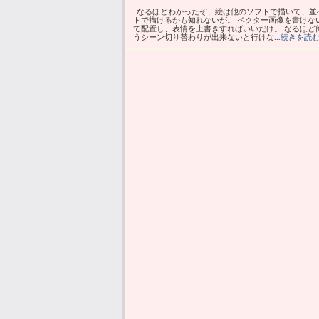
なるほどわかったぞ、絵は他のソフトで描いて、並べ
トで描けるかも知れないが。 ベクター画像を書けな
て配置し、表情を上書きすればいいだけ。 なるほど
うシーン切り替わりが出来ないと行けな
…続きを読