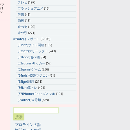
テレビ
(197)
ソフ
なげ
フラッシュアニメ
(15)
てい
健康
(48)
歯科
(15)
食べ物
(102)
未分類
(271)
(rNote)インポート
(2,103)
(01site)サイト関連
(135)
(02soft)フリーソフト
(243)
(51food)食べ物
(64)
(52soccer)サッカー
(52)
(53game)ゲーム
(256)
(54nds)NDS/マジコン
(61)
(55igo)囲碁
(211)
(56kin)筋トレ
(491)
(57iPhone)iPhone/スマホ
(101)
(99other)未分類
(489)
プロテインの話