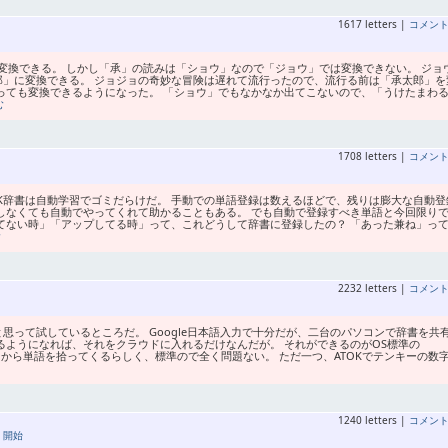
1617 letters |
コメン
変換できる。 しかし「承」の読みは「ショウ」なので「ジョウ」では変換できない。 ジョ
郎」に変換できる。 ジョジョの奇妙な冒険は遅れて流行ったので、流行る前は「承太郎」を
っても変換できるようになった。 「ショウ」でもなかなか出てこないので、「うけたまわ
む
1708 letters |
コメン
K辞書は自動学習でゴミだらけだ。 手動での単語登録は数えるほどで、残りは膨大な自動登
しなくても自動でやってくれて助かることもある。 でも自動で登録すべき単語と今回限り
てない時」「アップしてる時」って、これどうして辞書に登録したの？ 「あった兼ね」っ
む
2232 letters |
コメン
と思って試しているところだ。 Google日本語入力で十分だが、二台のパソコンで辞書を共
るようになれば、それをクラウドに入れるだけなんだが。 それができるのがOS標準の
 Bingから単語を拾ってくるらしく、標準ので全く問題ない。 ただ一つ、ATOKでテンキーの数
1240 letters |
コメン
,
開始