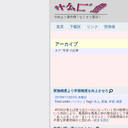
やめよう著作権！なくそう憲法！
首页
下载区
リンク
苦情係
アーカイブ
タグ: ‘学習’ の記事
変換精度より学習精度を向上させろ
2019年
11月
07日 木曜日
Filed under
パソコン
| Tags:
向上
,
変換
,
学習
,
精度
ATOKが使えば使うほどバカになっていく件の観察
いう項目により、鳳凰杯を鳳凰と杯の複合語として覚えた
「あっぷる」とか「まいくろそふと」で自動登録され
不要な辞書登録かと思われ
…続きを読む