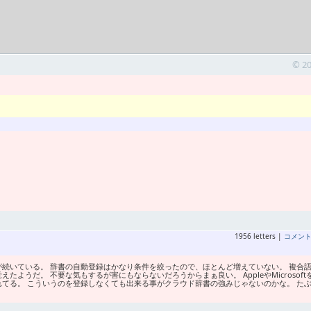
© 2
1956 letters |
コメン
が続いている。 辞書の自動登録はかなり条件を絞ったので、ほとんど増えていない。 複合
ようだ。 不要な気もするが害にもならないだろうからまぁ良い。 AppleやMicrosoft
てる。 こういうのを登録しなくても出来る事がクラウド辞書の強みじゃないのかな。 た