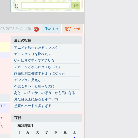
005-2026 汁ムゴ魚
Twitter
RSS
feed
最近の投稿
アニメも原作もあるサブスク
ガラスヤスリを比べたら
やっぱり次男ってすごいな
デカールがさらに良くなってる
両面印刷に失敗するようになった
ガンプラに見えない
今度こそHi-νと思ったのに
あと「の方」か「のほう」かも気になる
見た目以上に触るとボコボコ
トする
塗装のハードル多すぎる
存档
語と
を
ぶん
2026年8月
日
月
火
水
木
金
土