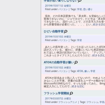
学習が思い通りにならない
2019年
10月
11日 金曜日
Filed under
パソコン
| Tags:
学習
,
思い通り
現在、どの日本語変換でも「承太郎」を登録なしに
変換できないのに「ジョウタロウ」だと今は「承太
できなかった。 流行ったことで、どの文字入力を使
から辞書登録が必要だった。 、、、とい
…続きを読
ひどい自動学習
2019年
10月
10日 木曜日
Filed under
パソコン
| Tags:
学習
あたしの長年使った、というかほったらかしたATO
語が入っている。 確かに、辞書にいちいち単語登録
れてほしい単語の区別がついていない。 「アップし
これきっとタイプミスしたんだろうけど
…続きを読
ATOKの自動学習が嫌い
2019年
10月
10日 木曜日
Filed under
パソコン
| Tags:
ATOK
,
嫌い
,
学習
ATOKが近頃あまり気に入ってないので、やめよう
きないことが不便。 辞書の位置をユーザーが動かせ
MicrosoftのIMEなので、そっちも使ってみた。
確定入力にしてたので
…続きを読む
フラッシュ学習開始
2017年
03月
07日 火曜日
Filed under
フラッシュアニメ
| Tags:
フラッシュ
,
学習