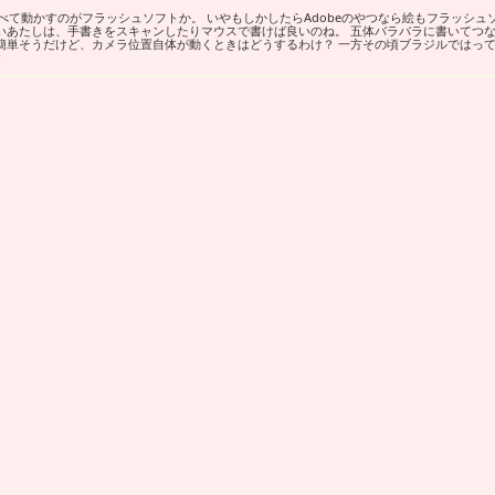
て動かすのがフラッシュソフトか。 いやもしかしたらAdobeのやつなら絵もフラッシュ
いあたしは、手書きをスキャンしたりマウスで書けば良いのね。 五体バラバラに書いてつ
簡単そうだけど、カメラ位置自体が動くときはどうするわけ？ 一方その頃ブラジルではっ
む