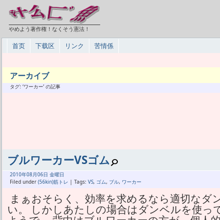
やめよう著作権！なくそう憲法！
首页
下载区
リンク
苦情係
アーカイブ
タグ: ‘ワーカー’ の記事
ブルワーカーVSゴム
2010年
08月
06日 金曜日
Filed under
(56kin)筋トレ
| Tags:
VS
,
ゴム
,
ブル
,
ワーカー
まぁおそらく、効率を求めるなら適切なダ
い。 しかしあたしの場合はダンベルを使っ