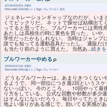
2010年
04月
05日 月曜日
Filed under
(56kin)筋トレ
| Tags:
ブル
,
ワーカー
,
世代
ジェネレーションギャップなのだが、いま
くてビックリだ。 ネットで探せば結構出て
ってると思ってた。 ブルワーカーには男性
あたしは高校生の時に黄色を買った。 いや
学生だったかもしれない。 当時はジャンプ
誰でも知ってる運動器具だったし、 通販だ
も当たり前のように買えた。 当然あ
…続き
ブルワーカーやめる
2009年
02月
16日 月曜日
Filed under
(56kin)筋トレ
| Tags:
ブル
,
ワーカー
どうもブルワーカーは、あまりきつくない
るようで、 同一部位につき週2回というス
ないっぽい。 今のところ、、10回やって最
り方をしている。 公式な回数や秒数が多少
はそんなにないだろう。 毎日やってたとき
地よい張りがある感じで、効いてる実感があ