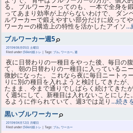
ようで、 背中はブルワーカーの方が、個人
る。 ブルワーカーってのも、一本で全身を
ってあまり効率が上がらないわけで、 ダン
ルワーカーで鍛えやすい部分だけに絞ってや
ワーカーの構造上の特性を活かしたアイソ
…
ブルワーカー週5
2010年
06月
05日 土曜日
Filed under
(56kin)筋トレ
| Tags:
ブル
,
ワーカー
,
週
夜に日替わりの一種目をやった後、毎日の
て、 朝の日替わりの一種目に入っているニ
微妙になった。 これなら夜に毎日ニートゥ
りに別の種目を入れようと検討してきたが、
たまま、今まで通りでしばらく続けてきたが
く週5にして、新種目は入れないことにした。
るように作られていて、週3では足り
…続き
黒いブルワーカー
2010年
04月
12日 月曜日
Filed under
(56kin)筋トレ
| Tags:
ブル
,
ワーカー