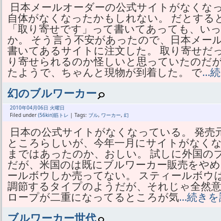
日本メールオーダーの公式サイトがなくな
自体がなくなったかもしれない。 だとする
「取り寄せです」って書いてあっても、い
か。 そう言う不安があったので、日本メー
書いてあるサイトに注文した。 取り寄せだ
り寄せられるのか怪しいと思っていたのだが
たようで、ちゃんと現物が到着した。 で
…
幻のブルワーカー
2010年
04月
06日 火曜日
Filed under
(56kin)筋トレ
| Tags:
ブル
,
ワーカー
,
幻
日本の公式サイトがなくなっている。 発売
ところらしいが、今年一月にサイトがなくな
まではあったのか、おしい。 試しに外国の
だが、米国のは既にブルワーカー販売をやめ
ールボウしか売ってない。 スティールボウ
調節するタイプのようだが、それじゃ全然意
ロープが二重になってるところが気
…続きを
ブルワーカー世代