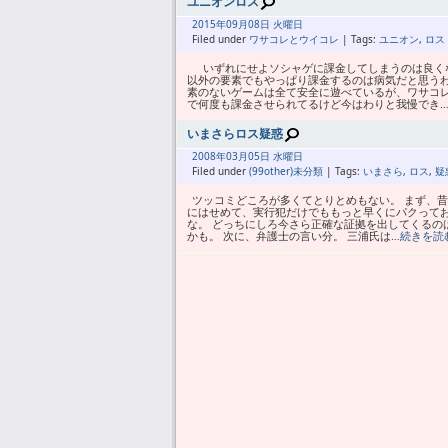
ユニオンロス
2015年
09月
08日 火曜日
Filed under
ワサコレとウイコレ
| Tags:
ユニオン
,
ロス
いずれにせよソシャゲに課金してしまうのは良く
以外の要素でもやっぱり課金するのは病気だと思う
素のないゲームは全て安全に遊べているが、ワサコ
で何度も課金させられてるけど今はわりと我慢でき
いまさらロス疑惑
2008年
03月
05日 水曜日
Filed under
(99other)未分類
| Tags:
いまさら
,
ロス
,
疑
ツッコミどころが多くてとりとめもない。 まず、
にはせめて、実行犯だけでももっと早くにパクって
な。 どっちにしろ今さら正確な証拠を出してくるの
かも。 次に、弁護士の言い分。 三浦氏は
…続きを読