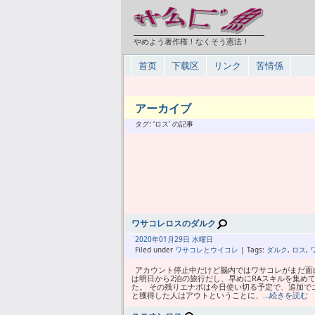
やめよう著作権！なくそう憲法！
首页
下载区
リンク
苦情係
アーカイブ
タグ: ‘ロス’ の記事
ワサコレロスのダルク
2020年
01月
29日 水曜日
Filed under
ワサコレとウイコレ
| Tags:
ダルク
,
ロス
,
アカウント停止中だけど脳内ではワサコレがまだ面白
は明日から2泊の旅行だし、早めにRAスキルを集め
た。 その残りエナボは今日使い切る予定で、追加で
と獲得した人はアウトということに、
…続きを読む