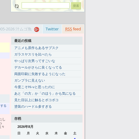
005-2026 汁ムゴ魚
Twitter
RSS
feed
最近の投稿
アニメも原作もあるサブスク
ガラスヤスリを比べたら
やっぱり次男ってすごいな
デカールがさらに良くなってる
両面印刷に失敗するようになった
ガンプラに見えない
今度こそHi-νと思ったのに
あと「の方」か「のほう」かも気になる
見た目以上に触るとボコボコ
トする
塗装のハードル多すぎる
存档
たし
っ
次々
2026年8月
日
月
火
水
木
金
土