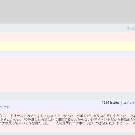
© 2
1654 letters |
コメン
ワサコレ
い。 ドリーム11ガチャをやっちゃって、余ったエナボでガリガリぶん回し中だった。 あ
ておきたかった。 今を逃したら次はいつ開催するかわからないレアイベントだから勝負所だ
エナボ買っちゃいそうな所だった。 一人の選手にエナボいっぱいつぎ込んだ人はセーフ。 