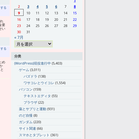
1
2
3
4
5
6
7
8
トする
9
10
11
12
13
14
15
16
17
18
19
20
21
22
れ
金要
23
24
25
26
27
28
29
せい
30
31
« 7月
トする
分类
ため
(WordPress)現役進行中
(5,403)
か
こと
ゲーム
(3,011)
パズドラ
(138)
ワサコレとウイコレ
(1,554)
パソコン
(159)
テキストエディタ
(55)
ブラウザ
(22)
薬とサプリと運動
(931)
のど自慢
(8)
ガンダム
(220)
サイト関連
(66)
スマホとタブレット
(361)