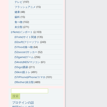
テレビ
(197)
フラッシュアニメ
(15)
健康
(48)
歯科
(15)
食べ物
(102)
未分類
(271)
(rNote)インポート
(2,103)
(01site)サイト関連
(135)
(02soft)フリーソフト
(243)
(51food)食べ物
(64)
(52soccer)サッカー
(52)
(53game)ゲーム
(256)
(54nds)NDS/マジコン
(61)
(55igo)囲碁
(211)
(56kin)筋トレ
(491)
(57iPhone)iPhone/スマホ
(101)
(99other)未分類
(489)
プロテインの話