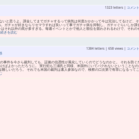
1323 letters |
コメン
ないと思うよ。課金してまでガチャするって病気は何度かかかって今は完治してるけど、そ
わ。ガチャが好きならリセマラすれば良いって事でガチャ病を抑制し、ガチャぐらいしか課
レはそれ以外の罠が多すぎる。毎週イベントとかで他人と順位を競わされるわけで、それの
…続きを読む
1384 letters | 658 views |
コメン
惑
昔の事件を今さら裁判しても、証拠の信憑性が風化していくのでどうなのかと。 それを防ぐ
おけばよかっただろうに。 実行犯も三浦氏と同様、米国外にいてパクれないということなの
は難しいだろう。 それでも米国の裁判は素人参加なので、検察の口次第で有罪になるって
む