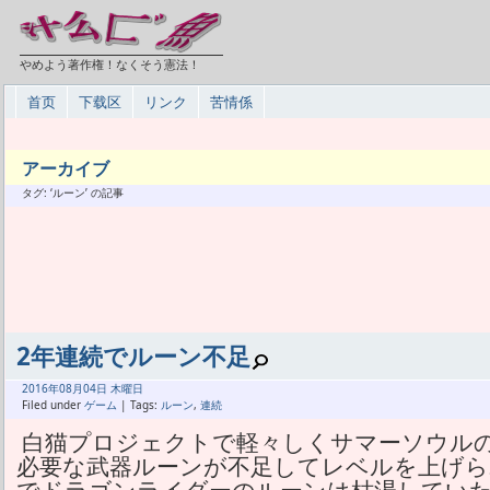
やめよう著作権！なくそう憲法！
首页
下载区
リンク
苦情係
アーカイブ
タグ: ‘ルーン’ の記事
2年連続でルーン不足
2016年
08月
04日 木曜日
Filed under
ゲーム
| Tags:
ルーン
,
連続
白猫プロジェクトで軽々しくサマーソウルの
必要な武器ルーンが不足してレベルを上げら