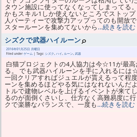
でドラゴンライダーのルーンは枯渇していた
タウン施設に使ってなくなってしまってる。
かもスキル1しか使えないところでストップ
人パーティーで攻撃力アップってのも開放で
スタールーンを集めてないから
…続きを読む
シズクで武器ハイルーン
2016年
01月
25日 月曜日
Filed under
ゲーム
| Tags:
シズク
,
ハイ
,
ルーン
,
武器
白猫プロジェクトの4人協力は今☆11が最
る。 でも武器ハイルーンを手に入れるには
一回クリアすればジュエルが貰えるって程度
ーンを集めるほどやる気にはなれないんだよ
トルで建物レベルを上げるイベントが来てし
るのが面倒くさいし、仕方なく高難易度に行
クで楽勝なバランスで、一度も
…続きを読む