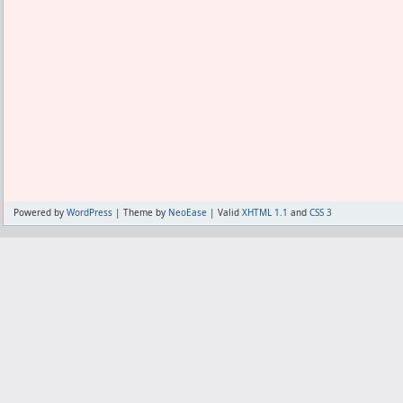
Powered by
WordPress
| Theme by
NeoEase
| Valid
XHTML 1.1
and
CSS 3