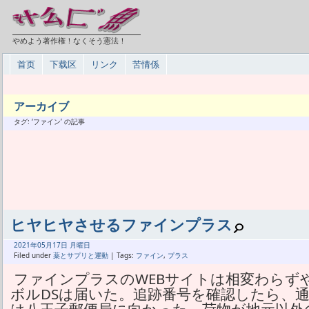
やめよう著作権！なくそう憲法！
首页
下载区
リンク
苦情係
アーカイブ
タグ: ‘ファイン’ の記事
ヒヤヒヤさせるファインプラス
2021年
05月
17日 月曜日
Filed under
薬とサプリと運動
| Tags:
ファイン
,
プラス
ファインプラスのWEBサイトは相変わらず
ボルDSは届いた。追跡番号を確認したら、