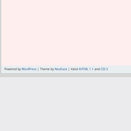
Powered by
WordPress
| Theme by
NeoEase
| Valid
XHTML 1.1
and
CSS 3