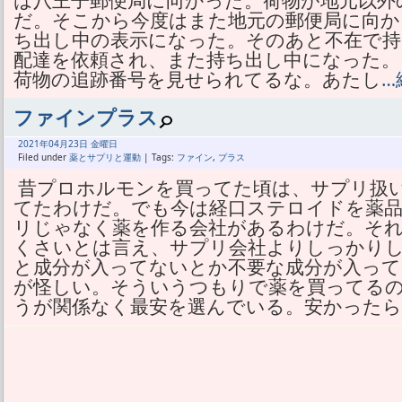
は八王子郵便局に向かった。荷物が地元以外
だ。そこから今度はまた地元の郵便局に向か
ち出し中の表示になった。そのあと不在で
配達を依頼され、また持ち出し中になった。
荷物の追跡番号を見せられてるな。あたし
…
ファインプラス
2021年
04月
23日 金曜日
Filed under
薬とサプリと運動
| Tags:
ファイン
,
プラス
昔プロホルモンを買ってた頃は、サプリ扱
てたわけだ。でも今は経口ステロイドを薬
リじゃなく薬を作る会社があるわけだ。そ
くさいとは言え、サプリ会社よりしっかり
と成分が入ってないとか不要な成分が入っ
が怪しい。そういうつもりで薬を買ってる
うが関係なく最安を選んでいる。安かったら