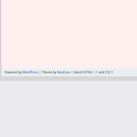
Powered by
WordPress
| Theme by
NeoEase
| Valid
XHTML 1.1
and
CSS 3