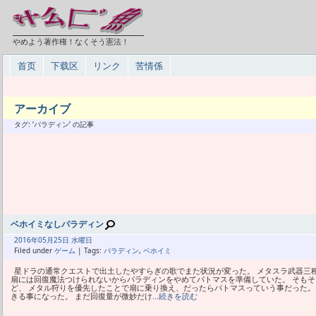
やめよう著作権！なくそう憲法！
首页
下载区
リンク
苦情係
アーカイブ
タグ: ‘パラディン’ の記事
ベホイミなしパラディン
2016年
05月
25日 水曜日
Filed under
ゲーム
| Tags:
パラディン
,
ベホイミ
星ドラの通常クエストで出土したやすらぎの歌でまた状況が変った。 メタスラ武器三
扇には回復魔法つけられないからパラディンをやめてバトマスを準備していた。 そも
ど、 メタル狩りを優先したことで扇に乗り換え、だったらバトマスっていう事だった。
きる事になった。 まだ回復量が微妙だけ
…続きを読む