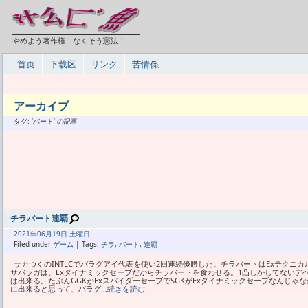
やめよう著作権！なくそう憲法！
首页
下载区
リンク
苦情係
アーカイブ
タグ: ‘バート’ の記事
チラバート連覇
2021年
06月
19日 土曜日
Filed under
ゲーム
| Tags:
チラ
,
バート
,
連覇
サカつくのINTLCでパラグアイ代表を使い2回連続優勝した。チラバートはExテクニ
サバラガは、Exダイナミックセーブだからチラバートを食わせる。1凸しかしてないデ
は出来る。たぶんGGKがExスパイダーセーブでSGKがExダイナミックセーブなんじゃ
に出来ると思って、パラグ
…続きを読む