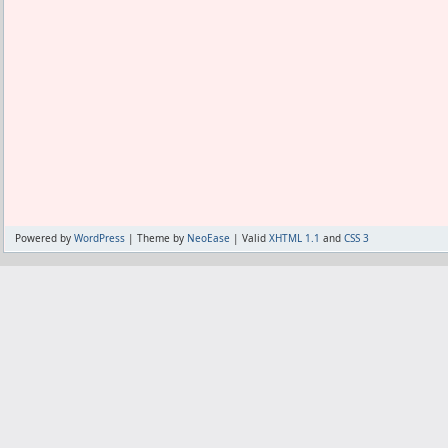
Powered by
WordPress
| Theme by
NeoEase
| Valid
XHTML 1.1
and
CSS 3