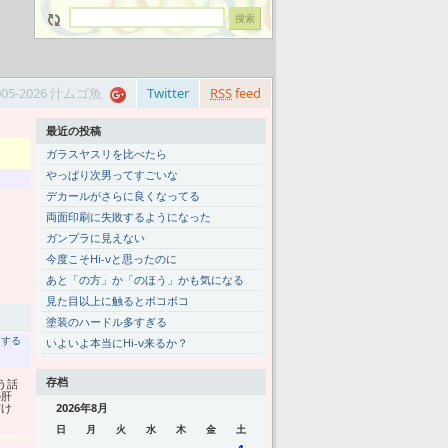
005-2026 汁ムゴ魚
Twitter
RSS
feed
最近の投稿
ガラスヤスリを比べたら
やっぱり次男ってすごいな
デカールがさらに良くなってる
両面印刷に失敗するようになった
ガンプラに見えない
今度こそHi-νと思ったのに
あと「の方」か「のほう」かも気になる
見た目以上に触るとボコボコ
塗装のハードル多すぎる
トする
いよいよ本当にHi-ν来るか？
存档
う話
の肝
だけ
2026年8月
日
月
火
水
木
金
土