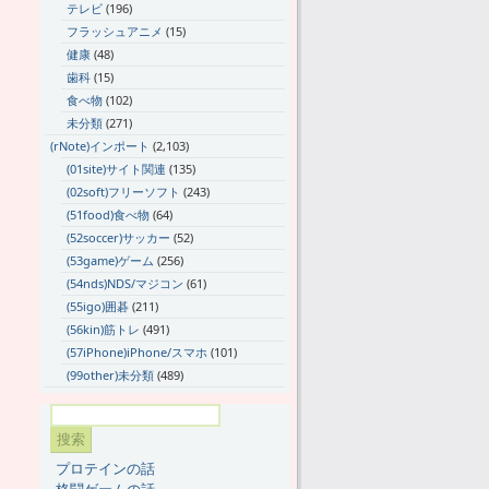
テレビ
(196)
フラッシュアニメ
(15)
健康
(48)
歯科
(15)
食べ物
(102)
未分類
(271)
(rNote)インポート
(2,103)
(01site)サイト関連
(135)
(02soft)フリーソフト
(243)
(51food)食べ物
(64)
(52soccer)サッカー
(52)
(53game)ゲーム
(256)
(54nds)NDS/マジコン
(61)
(55igo)囲碁
(211)
(56kin)筋トレ
(491)
(57iPhone)iPhone/スマホ
(101)
(99other)未分類
(489)
プロテインの話