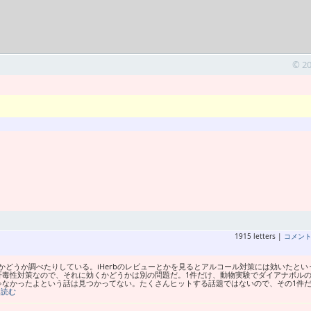
© 2
1915 letters |
コメン
どうか調べたりしている。iHerbのレビューとかを見るとアルコール対策には効いたとい
肝毒性対策なので、それに効くかどうかは別の問題だ。1件だけ、動物実験でダイアナボル
ゃなかったよという話は見つかってない。たくさんヒットする話題ではないので、その1件
を読む