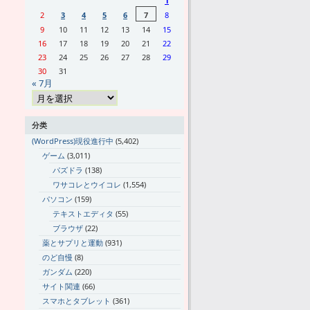
1
2
3
4
5
6
7
8
9
10
11
12
13
14
15
16
17
18
19
20
21
22
23
24
25
26
27
28
29
30
31
« 7月
分类
(WordPress)現役進行中
(5,402)
ゲーム
(3,011)
パズドラ
(138)
ワサコレとウイコレ
(1,554)
パソコン
(159)
テキストエディタ
(55)
ブラウザ
(22)
薬とサプリと運動
(931)
のど自慢
(8)
ガンダム
(220)
サイト関連
(66)
スマホとタブレット
(361)