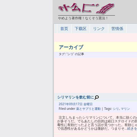
やめよう著作権！なくそう憲法！
首页
下载区
リンク
苦情係
アーカイブ
タグ: ‘シリ’ の記事
シリマリンを飲む前に
2021年
09月
17日 金曜日
Filed under
薬とサプリと運動
| Tags:
シリ
,
マリン
注文しちまったシリマリンについて、本当に効くのか
が多そうだ。でもあたしの目的は経口ステロイドの
毒性に有効だったよと言う話が見つかった。有効じ
で信憑性があるかどうかは微妙だ。つまりそ
…続き