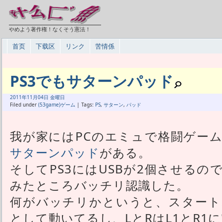
やめよう著作権！なくそう憲法！
首页
下载区
リンク
苦情係
PS3でもサターンパッド
2011年
11月
04日 金曜日
Filed under
(53game)ゲーム
| Tags:
PS
,
サターン
,
パッド
我が家にはPCのエミュで格闘ゲー
サターンパッド
がある。
そしてPS3にはUSBが2個させる
みたところバッチリ認識した。
何がバッチリかというと、スタート
として動いてるし、LとRはL1とR1