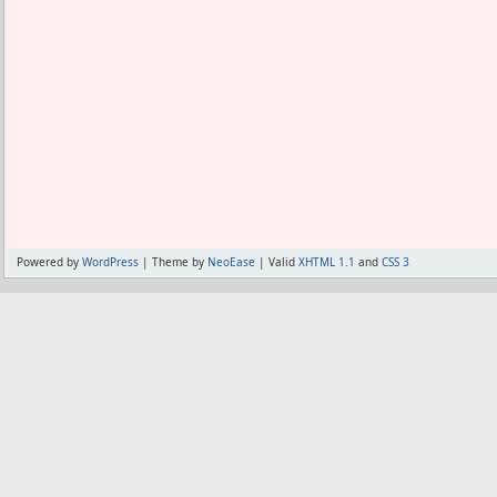
Powered by
WordPress
| Theme by
NeoEase
| Valid
XHTML 1.1
and
CSS 3