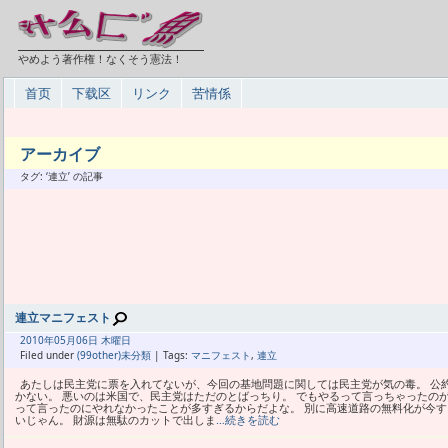
やめよう著作権！なくそう憲法！
首页
下载区
リンク
苦情係
アーカイブ
タグ: ‘連立’ の記事
連立マニフェスト
2010年
05月
06日 木曜日
Filed under
(99other)未分類
| Tags:
マニフェスト
,
連立
あたしは民主党に票を入れてないが、今回の基地問題に関しては民主党が気の毒。 公
かない。 悪いのは米国で、民主党はただのとばっちり。 でもやるって言っちゃったの
って言ったのにやれなかったことが多すぎるからだよな。 別に高速道路の無料化が今
いじゃん。 財源は無駄のカットで出しま
…続きを読む