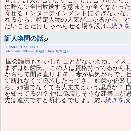
問は、証人が言いたいことだけ言う場だった
に呼んで全国放送する意味とか全くなかった
寄せるエンターテインメントにすぎないな。
れるから、特定人物の人気が上がるから、と
たいことだけしゃべらせる場を設け
…続きを
証人喚問の話
2005年
12月
15日 木曜日
Filed under
(99other)未分類
| Tags:
喚問
,
証人
国会議員もたいしたことがないよね。マス
まずは姉歯氏。 この人は資格持ってるから
からって開き直りすぎ。 妻が病気がちで、
て断れなくて偽装したってさ。 姉歯が偽装
ら、姉歯でなくても大丈夫という認識か？ 
を知ってるの？ 他に偽装しそうな建築士が
先は違法ですと断れるでしょ。 総
…続きを読