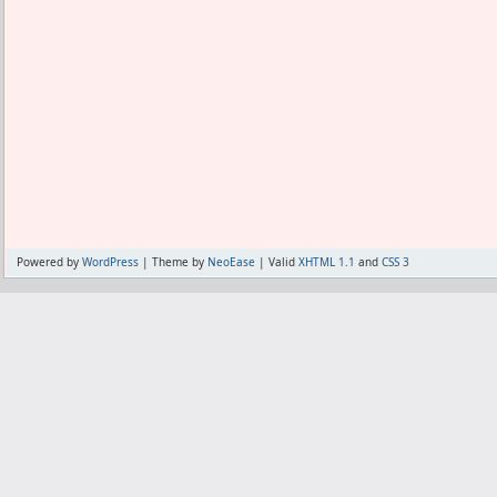
Powered by
WordPress
| Theme by
NeoEase
| Valid
XHTML 1.1
and
CSS 3