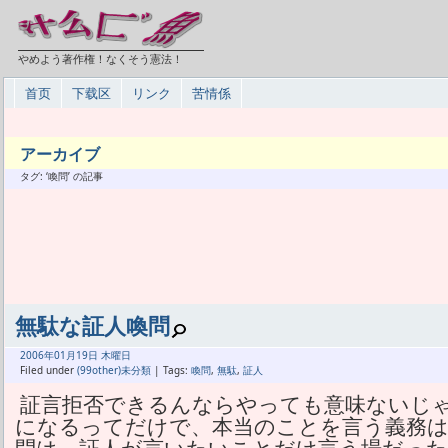
やめよう著作権！なくそう憲法！
首页
下载区
リンク
苦情係
アーカイブ
タグ: ‘喚問’ の記事
無駄な証人喚問
2006年
01月
19日 木曜日
Filed under
(99other)未分類
| Tags:
喚問
,
無駄
,
証人
証言拒否できるんならやっても意味ないじゃ
になるってだけで、本当のことを言う義務は