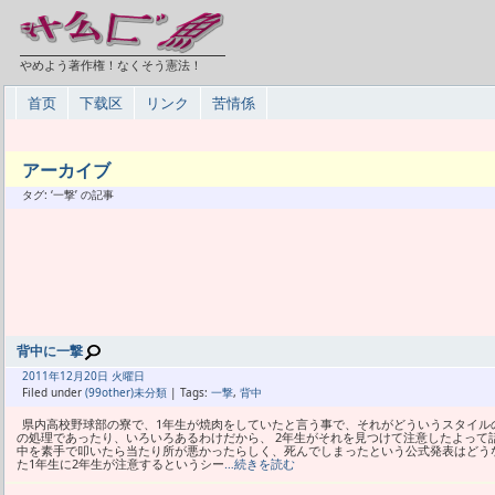
やめよう著作権！なくそう憲法！
首页
下载区
リンク
苦情係
アーカイブ
タグ: ‘一撃’ の記事
背中に一撃
2011年
12月
20日 火曜日
Filed under
(99other)未分類
| Tags:
一撃
,
背中
県内高校野球部の寮で、1年生が焼肉をしていたと言う事で、それがどういうスタイル
の処理であったり、いろいろあるわけだから、 2年生がそれを見つけて注意したよって
中を素手で叩いたら当たり所が悪かったらしく、死んでしまったという公式発表はどう
た1年生に2年生が注意するというシー
…続きを読む