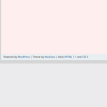
Powered by
WordPress
| Theme by
NeoEase
| Valid
XHTML 1.1
and
CSS 3