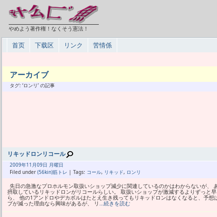
やめよう著作権！なくそう憲法！
首页
下载区
リンク
苦情係
アーカイブ
タグ: ‘ロンリ’ の記事
リキッドロンリコール
2009年
11月
09日 月曜日
Filed under
(56kin)筋トレ
| Tags:
コール
,
リキッド
,
ロンリ
先日の急激なプロホルモン取扱いショップ減少に関連しているのかはわからないが、 
摂取しているリキッドロンがリコールらしい。 取扱いショップが激減するよりずっと
ら、 他の1アンドロやデカボルはたとえ生き残ってもリキッドロンはなくなると、予想
プが減った理由なら興味があるが、 リ
…続きを読む