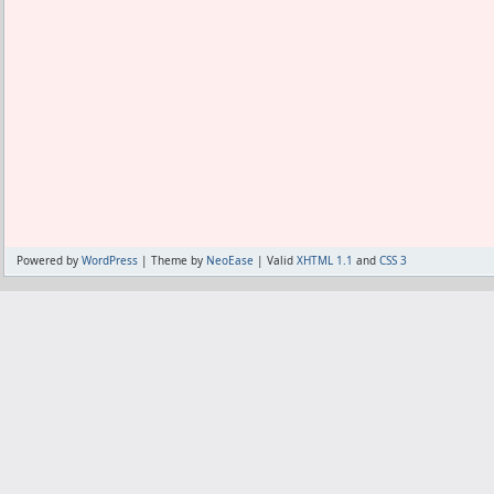
Powered by
WordPress
| Theme by
NeoEase
| Valid
XHTML 1.1
and
CSS 3