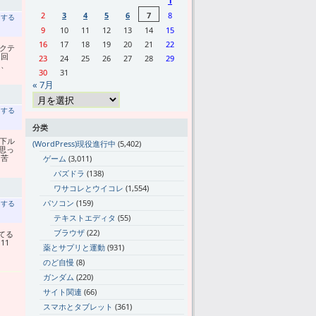
1
2
3
4
5
6
7
8
トする
9
10
11
12
13
14
15
16
17
18
19
20
21
22
クテ
は回
23
24
25
26
27
28
29
に、
30
31
« 7月
トする
分类
下ル
(WordPress)現役進行中
(5,402)
思っ
も苦
ゲーム
(3,011)
パズドラ
(138)
ワサコレとウイコレ
(1,554)
パソコン
(159)
トする
テキストエディタ
(55)
ブラウザ
(22)
てる
11
薬とサプリと運動
(931)
た
のど自慢
(8)
ガンダム
(220)
サイト関連
(66)
スマホとタブレット
(361)