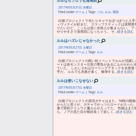
ルルならソロでも渚周回
2017年
05月
31日 水曜日
Filed under
ゲーム
| Tags:
ソロ
,
ルル
,
周回
白猫プロジェクトで当たりキャラをぽつぽつと入手し
ィヴィテイが好きだ。 スラップスティックは状態異
りたいけど、こっちは逆に全然人が集まらない。 ア
やりやすさで渚周回になっちゃう。 そ
…続きを読む
ルルはハズレじゃなかった
2017年
05月
27日 土曜日
Filed under
ゲーム
| Tags:
ルル
白猫プロジェクトの呪い杖イベントでルルが活躍した
ートは炎モンスター注意の警告があるにもかかわら
ていた。 しかしそれはローリングアタックを全然使
手だ。 ルルでも失敗が多く、被弾する
…続きを読む
ルルは使いこなせない
2017年
05月
17日 水曜日
Filed under
ゲーム
| Tags:
ルル
白猫プロジェクトの混沌ガチャはまた、16時の開催
からだと思うが、ガチャでがっつりロードが入った。
連で双剣クリュウと魔ルルが入ってた。 性能はまだ
ら、ノアの見た目が格好良くて欲しく
…続きを読む