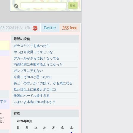
005-2026 汁ムゴ魚
Twitter
RSS
feed
最近の投稿
ガラスヤスリを比べたら
やっぱり次男ってすごいな
デカールがさらに良くなってる
両面印刷に失敗するようになった
ガンプラに見えない
今度こそHi-νと思ったのに
あと「の方」か「のほう」かも気になる
見た目以上に触るとボコボコ
塗装のハードル多すぎる
トする
いよいよ本当にHi-ν来るか？
存档
ァー
りの
る。
2026年8月
日
月
火
水
木
金
土