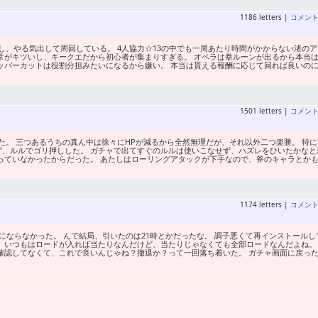
1186 letters |
コメン
、やる気出して周回している。 4人協力☆13の中でも一周あたり時間がかからない渚のア
常がキツいし、キークエだから初心者が集まりすぎる。 オペラは拳ルーンが出るから本当
ッパーカットは役割分担みたいになるから嫌い。 本当は貰える報酬に応じて回れば良いの
1501 letters |
コメン
。 三つあるうちの真ん中は徐々にHPが減るから全然無理だが、それ以外二つ楽勝。 特に
ず、ルルでゴリ押しした。 ガチャで出てすぐのルルは使いこなせず、ハズレをひいたかなと
っていなかったからだった。 あたしはローリングアタックが下手なので、斧のキャラとか
1174 letters |
コメン
にならなかった。 んで結局、引いたのは21時とかだったな。 調子悪くて再インストールし
 いつもはロードが入れば当たりなんだけど、当たりじゃなくても全部ロードなんだよね。 
確認してなくて、これで良いんじゃね？撤退か？って一回落ち着いた。 ガチャ画面に戻っ