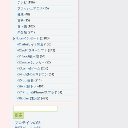
テレビ
(196)
フラッシュアニメ
(15)
健康
(48)
歯科
(15)
食べ物
(102)
未分類
(271)
(rNote)インポート
(2,103)
(01site)サイト関連
(135)
(02soft)フリーソフト
(243)
(51food)食べ物
(64)
(52soccer)サッカー
(52)
(53game)ゲーム
(256)
(54nds)NDS/マジコン
(61)
(55igo)囲碁
(211)
(56kin)筋トレ
(491)
(57iPhone)iPhone/スマホ
(101)
(99other)未分類
(489)
プロテインの話