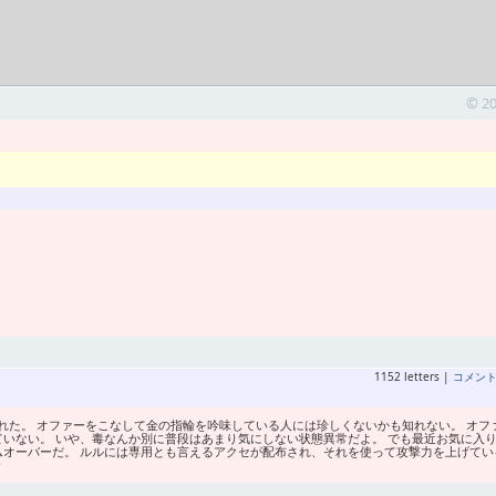
© 2
1152 letters |
コメン
れた。 オファーをこなして金の指輪を吟味している人には珍しくないかも知れない。 オフ
いない。 いや、毒なんか別に普段はあまり気にしない状態異常だよ。 でも最近お気に入
ムオーバーだ。 ルルには専用とも言えるアクセが配布され、それを使って攻撃力を上げてい
む