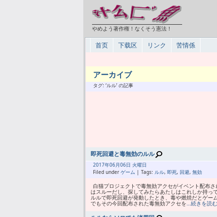
やめよう著作権！なくそう憲法！
首页
下载区
リンク
苦情係
アーカイブ
タグ: ‘ルル’ の記事
即死回避と毒無効のルル
2017年
06月
06日 火曜日
Filed under
ゲーム
| Tags:
ルル
,
即死
,
回避
,
無効
白猫プロジェクトで毒無効アクセがイベント配布さ
はスルーだし、探してみたらあたしはこれしか持って
ルルで即死回避が発動したとき、毒や燃焼だとゲー
でもその今回配布された毒無効アクセを
…続きを読