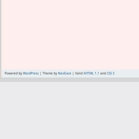
Powered by
WordPress
| Theme by
NeoEase
| Valid
XHTML 1.1
and
CSS 3