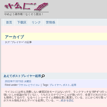
やめよう著作権！なくそう憲法！
首页
下载区
リンク
苦情係
アーカイブ
タグ: ‘プレイヤー’ の記事
あえてポストプレイヤー起用
2022年
11月
15日 火曜日
Filed under
ワサコレとウイコレ
| Tags:
プレイヤー
,
ポスト
,
起用
ウイコレには何も消費しない練習試合モードはないので、ランクマッチを1BPずつ行
強いとしか結論が出ていない。うちだとロナウジーニョが強いので、全員でどれだけロ
も期待してるので、なるべくショータイム発動位置に配置している。とにかく刈り取っ
がスキル強化されたデパイを起用している。一
…続きを読む