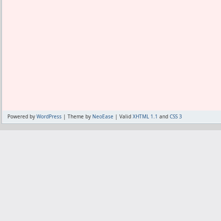
Powered by
WordPress
| Theme by
NeoEase
| Valid
XHTML 1.1
and
CSS 3