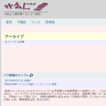
やめよう著作権！なくそう憲法！
首页
下载区
リンク
苦情係
アーカイブ
タグ: ‘バフ’ の記事
バフ妖怪のインフレ
2017年
09月
11日 月曜日
Filed under
ゲーム
| Tags:
インフレ
,
バフ
,
妖怪
妖怪ウォッチぷにぷにのドグシャッコーは予想通りの短時間型バフ妖怪だった。 うちの改
入れた。 オートでタッチするお友達がキラコマをグルグル出来ず、福禄寿で稼いでいる。
ら、2300yぐらいで喜んでた。 当時は福禄寿と組ませるバフ妖怪が充実していなかっ
が強いため、種族相性は良
…続きを読む