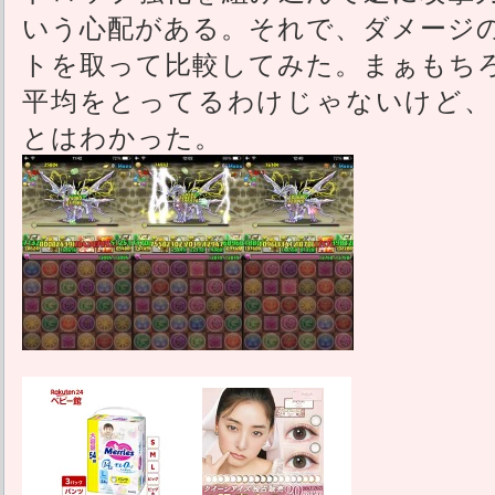
いう心配がある。それで、ダメージ
トを取って比較してみた。まぁもち
平均をとってるわけじゃないけど、
とはわかった。