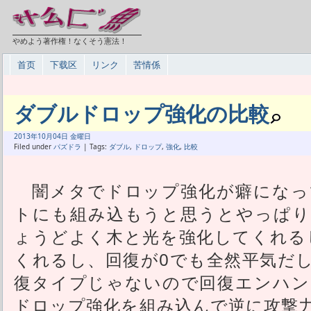
やめよう著作権！なくそう憲法！
首页
下载区
リンク
苦情係
ダブルドロップ強化の比較
2013年
10月
04日 金曜日
Filed under
パズドラ
| Tags:
ダブル
,
ドロップ
,
強化
,
比較
闇メタでドロップ強化が癖になっ
トにも組み込もうと思うとやっぱり
ょうどよく木と光を強化してくれる
くれるし、回復が0でも全然平気だ
復タイプじゃないので回復エンハン
ドロップ強化を組み込んで逆に攻撃