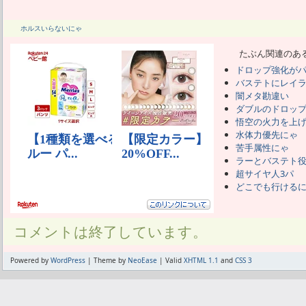
ホルスいらないにゃ
たぶん関連のあ
ドロップ強化が
バステトにレイ
闇メタ勘違い
ダブルのドロッ
悟空の火力を上
水体力優先にゃ
苦手属性にゃ
ラーとバステト
超サイヤ人3パ
どこでも行ける
コメントは終了しています。
Powered by
WordPress
| Theme by
NeoEase
| Valid
XHTML 1.1
and
CSS 3