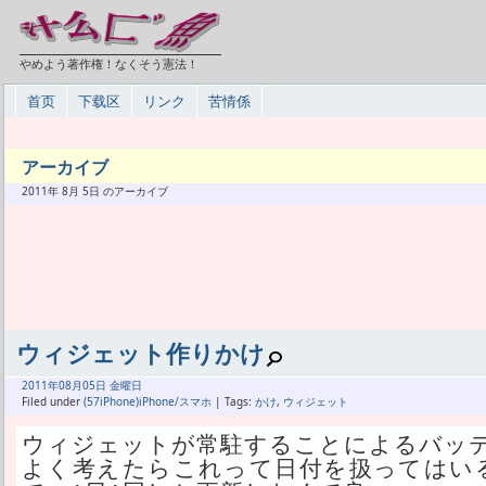
やめよう著作権！なくそう憲法！
首页
下载区
リンク
苦情係
アーカイブ
2011年 8月 5日 のアーカイブ
ウィジェット作りかけ
2011年
08月
05日 金曜日
Filed under
(57iPhone)iPhone/スマホ
| Tags:
かけ
,
ウィジェット
ウィジェットが常駐することによるバッ
よく考えたらこれって日付を扱ってはい