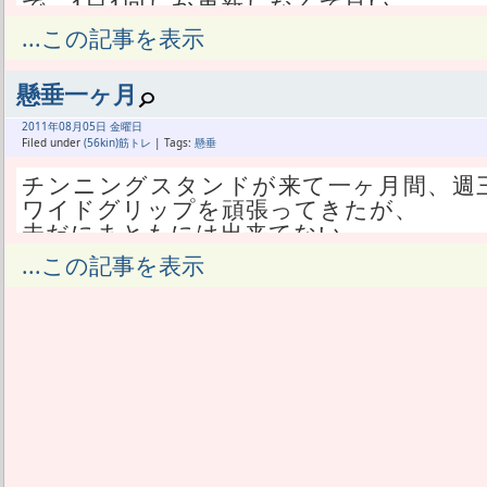
で、1日1回しか更新しなくて良い。
タイマーじゃないアラームとかって仕組
...この記事を表示
消費は低く出来そうだ。
それで、とりあえず作ってみて、常駐さ
懸垂一ヶ月
いいので、まずやってみた。
2011年
08月
05日 金曜日
Filed under
(56kin)筋トレ
| Tags:
懸垂
もともとがウィジェットしかできない某
ジェットを作ると実にパクリらしい。
チンニングスタンドが来て一ヶ月間、週三回
ワイドグリップを頑張ってきたが、
未だにまともには出来てない。
まともには出来てなくても飛びついて重力
...この記事を表示
やれば満足の仕上がり。
広背筋だけじゃなく、胸や前腕にも力が
ピクピクになってしまう。
そうなってくれるのはやはりJack3dの
ものすごいサプリだと思っている。
副作用として、あたしは頭がキューっと
それも、トレーニングは服用後30分でや
作用はなく、
2時間ぐらい経ってからの方がキューッと