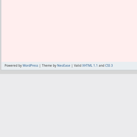
ドはサンプルをコピペし、
チンニングスタンドが来てからこのライ
全くオリジナリティーなしだが、それで
を使わなくなって一ヶ月経つが、
ら、他の人も便利になるんじゃね？
使ってたときは切れそうもないと思って
分割されてた。
え？使った方が切れないの？放置すると
筋肉は増えてだいぶスポーツマン風にな
がまだ気になって、
それで7月はオンなのに食事を増やす気に
わった。
Powered by
WordPress
| Theme by
NeoEase
| Valid
XHTML 1.1
and
CSS 3
そのせいなのか、ニキビも出なかったの
ら出てきて困っている。
PCTにトレミフェンを飲んだらそうなっ
強いんだろうなって思った。
さらに、いつもはサルブタ飲んでだいぶ
今出てて、
その理由は当然Androidにかかりきり
わかってる。
既にケツに指突っ込むのは慣れっこで、
が、
それによって、以前は外に出てきてから