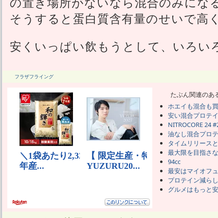
の置き場所がないなら混合のみにな
そうすると蛋白質含有量のせいで高
安くいっぱい飲もうとして、いろい
フラザフライング
たぶん関連のあ
ホエイも混合も
安い混合プロテ
NITROCORE 24 #
油なし混合プロ
タイムリリース
最大限を目指さ
94cc
最安はマイオフ
プロテイン減ら
グルメはもっと