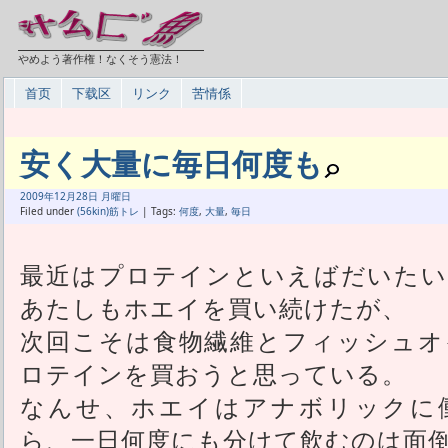
やめよう著作権！なくそう憲法！
首页
下载区
リンク
苦情係
安く大量に毎日何度も
2009年
12月
28日 月曜日
Filed under
(56kin)筋トレ
| Tags:
何度
,
大量
,
毎日
最近はプロテインといえばだいたい
あたしもホエイを買い続けたが、
次回こそは食物繊維とフィッシュオ
ロテインを買おうと思っている。
なんせ、ホエイはアナボリックに
ら、一日何度にも分けて飲むのは面