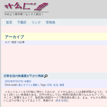
やめよう著作権！なくそう憲法！
首页
下载区
リンク
苦情係
アーカイブ
タグ: ‘適度’ の記事
日常生活の快適度が下がり気味
2022年
07月
27日 水曜日
Filed under
薬とサプリと運動
| Tags:
日常
,
生活
,
適度
メタンジエノンを1日3錠に増やしてみたが、どうやらあたしには過剰摂取のようだ。プ
なく2倍くらい体感差がある。日中の何もしてない時間の筋肉の張りなんかもアップし
そこそこ影響するようで、無意識の戦闘モードで緊張感を感じる。まぁ、そもそも男性
いしばりが強くなってるようで、奥歯のオ
…続きを読む