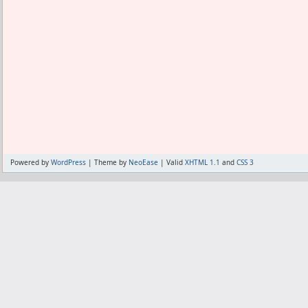
Powered by
WordPress
| Theme by
NeoEase
| Valid
XHTML 1.1
and
CSS 3