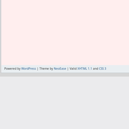
Powered by
WordPress
| Theme by
NeoEase
| Valid
XHTML 1.1
and
CSS 3