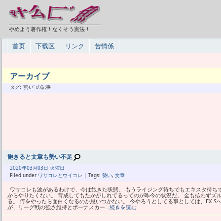
やめよう著作権！なくそう憲法！
首页
下载区
リンク
苦情係
アーカイブ
タグ: ‘勢い’ の記事
飽きると文章も勢い不足
2020年
03月
03日 火曜日
Filed under
ワサコレとウイコレ
| Tags:
勢い
,
文章
ワサコレも波があるわけで、今は飽きた状態。 もうライジング待ちでもエキスタ待ち
からやりたくない。 育成してもたかがしれてるってのが昨今の状況だ。 金も払わずズ
る。 何をやったら面白くなるのか思いつかない。 今やろうとしてる事としては、EX-
が、リーグ戦の強さ維持とボーナスカー
…続きを読む