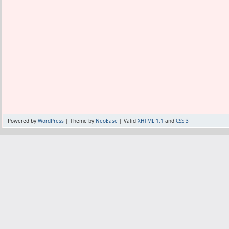
Powered by
WordPress
| Theme by
NeoEase
| Valid
XHTML 1.1
and
CSS 3