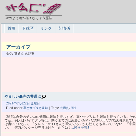
やめよう著作権！なくそう憲法！
首页
下载区
リンク
苦情係
アーカイブ
タグ: ‘共通点’ の記事
やましい商売の共通点
2021年
01月
22日 金曜日
Filed under
薬とサプリと運動
| Tags:
共通点
,
商売
近頃は自分のチンコの健康に興味を持ちすぎ、薬やサプリにも興味を持っている。そ
て話。例えばバイアグラ等は、効くまでの仕組みがcGMPだのPDE5だので説明されて
は書いていない。「タレントの○○さんが飲んでる」から効くとも書いていない。「中
い。「何万パッケージ売り上げた」から効く
…続きを読む